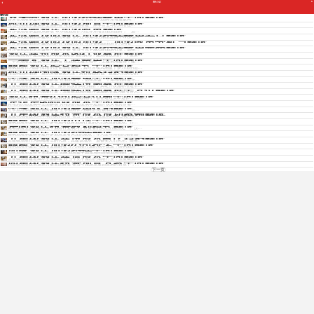
解读
Copyright © 2012 - 2025 www.jiudianjiameng.cc. All Rights Reserved. 酒店加盟版权所有
喜来登酒店加盟条件费用全面解读
解读
喜来登酒店加盟条件费用全面解读 喜来登酒店作为国际知名度极高...
维也纳酒店加盟预算全面解读
维也纳酒店加盟预算全面解读 维也纳酒店是一家享誉全球的知名连...
希尔顿酒店加盟政策解读
希尔顿酒店加盟政策解读 希尔顿酒店作为世界知名的酒店品牌，一直...
希尔顿花园酒店加盟条件费用要点解读
免费获取各酒店招商资料
希尔顿花园酒店加盟条件费用详解 作为全球知名的酒店品牌，希尔顿...
希尔顿花园花园加盟：加盟政策分析与解读
希尔顿花园酒店加盟政策解析与优势分析 希尔顿花园酒店作为知名...
希尔顿花园酒店加盟条件费用完整解读
希尔顿花园酒店加盟条件费用详解 在当今竞争激烈的酒店行业，选择...
酒店建筑成本的行业标准解读
酒店建筑成本是指建造和装修酒店所需的费用，是酒店投资的一个重要...
一平米酒店土建费用全面解读
免费获取招商资料
一平米酒店土建费用全面解读 在酒店土建工程中，土建费用是整个建...
丽枫酒店经营模式全面解读
丽枫酒店作为国内知名的连锁酒店品牌，其经营模式涵盖了多方面的运...
维也纳国际酒店价格趋势解读
维也纳国际酒店一直以来都备受关注，其价格趋势也一直是人们关心的...
全季酒店加盟费用全面解读
全季酒店加盟费用全面解读 在酒店业中，选择加盟一个知名品牌是许...
五星级酒店硬件设施标准解读
五星级酒店是指设施一流、服务优质的高档酒店，其硬件设施标准通常...
五星级酒店硬件设施标准全方位解读
在当今竞争激烈的酒店行业，五星级酒店的硬件设施标准成为吸引客人...
酒店投资公司经营范围全面解读
酒店投资公司是专门从事酒店投资的金融机构，旨在通过资本运作，为酒...
宾馆房的创业成本全面解读
宾馆房的创业成本全面解读 宾馆房的创业成本是指开设宾馆房所需...
全季酒店加盟费用优势解读
全季酒店加盟费用优势解读 全季酒店作为知名的连锁酒店品牌，一直...
五星级酒店投资成本成功案例解读
五星级酒店投资成本成功案例分析 在当今社会，五星级酒店已成为许...
丽枫酒店加盟电话全面解读
丽枫酒店加盟电话是许多有意向投身酒店行业的人们关注的焦点。作...
房间酒店投资盈利模式解读
随着旅游业的快速发展，酒店行业成为了投资者们关注的焦点之一。投...
丽枫酒店加盟条件解读
丽枫酒店加盟条件是许多酒店业者关注的焦点，作为全球知名的酒店品...
五星级酒店建设成本占比趋势解读
五星级酒店作为高端奢华的代表，其建设成本一直备受人们关注。随着...
丽枫酒店加盟公司排名全面解读
丽枫酒店加盟公司排名全面解读 作为酒店行业的领军企业，丽枫酒店...
如家酒店加盟条件全面解读
如家酒店加盟条件全面解读 如家酒店是中国知名的连锁酒店品牌，拥...
五星级酒店建造成本全面解读
五星级酒店建造成本全面解读 在当今竞争激烈的酒店行业，五星级酒...
四星级酒店投资预算方案全面解读
四星级酒店投资预算方案全面解读 在当今旅游业蓬勃发展的背景下，...
下一页