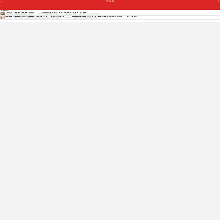
开拓市
Copyright © 2012 - 2025 www.jiudianjiameng.cc. All Rights Reserved. 酒店加盟版权所有
加盟酒店：共同开拓市场
开拓市
酒店加盟是酒店行业中一种常见的合作模式，通过加盟，酒店可以共同开...
投资全季酒店加盟：开拓市场的智慧之选
作为一名专注于酒店投资领域的资深投资人，我深知选择合适的加盟项...
免费获取各酒店招商资料
免费获取招商资料