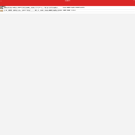
温馨的
Copyright © 2012 - 2025 www.jiudianjiameng.cc. All Rights Reserved. 酒店加盟版权所有
将你的房子变成一个舒适的、温馨的民宿
温馨的
在将您的房子变身为一家温馨舒适的民宿之前，我们需要考虑到各种方...
汉庭酒店加盟：打造温馨的旅途家园
在中国酒店业的蓬勃发展中，汉庭酒店以独特的经营理念和高质量服务...
免费获取各酒店招商资料
免费获取招商资料