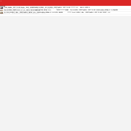
Copyright © 2012 - 2025 www.jiudianjiameng.cc. All Rights Reserved. 酒店加盟版权所有
现在宾馆生意好做吗(20间房的宾馆一年利润)
房的宾
当今宾馆行业的生意状况如何？如何在竞争激烈的市场中脱颖而出？如何...
30间房可以加盟哪些酒店，开一家30间房的宾馆需要多少钱
30间房可以加盟哪些酒店 随着旅游业的不断发展，开一...
100间客房的酒店需要多少面积，一百间客房的宾馆开支
如何计算一家拥有100间客房的酒店所需的面积？ 作为...
免费获取各酒店招商资料
免费获取招商资料