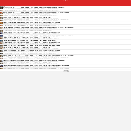
白玉兰
Copyright © 2012 - 2025 www.jiudianjiameng.cc. All Rights Reserved. 酒店加盟版权所有
德州开一家白玉兰酒店要多少钱
白玉兰
1、白玉兰酒店的投资成本究竟是多少？德州是中国的一个重要经济城...
无锡开一家白玉兰酒店要多少钱
无需显示标题概述：开一家白玉兰酒店需要多少钱是很多人关心的问题...
抚顺开一家白玉兰酒店需要什条件
1、概述开一家白玉兰酒店是抚顺旅游产业发展的重要举措之一，如何...
宝鸡白玉兰酒店如何加盟
免费获取各酒店招商资料
宝鸡白玉兰酒店加盟指南宝鸡白玉兰酒店作为一家知名的连锁酒店品...
南京怎么加盟白玉兰酒店
如何加盟白玉兰酒店在当前的酒店行业中，白玉兰酒店凭借其独特的品...
桂林投资白玉兰酒店需要什么条件
桂林投资白玉兰酒店需要什么条件概述：桂林作为中国著名的旅游胜地...
延安投资白玉兰酒店要多少钱
延安投资白玉兰酒店的费用是多少呢？如果你计划投资这家酒店，这个问...
大连加盟白玉兰酒店须知
免费获取招商资料
大连加盟白玉兰酒店须知概述：作为一个大连加盟白玉兰酒店的顾客，了...
双鸭山投资白玉兰酒店需要什么条件
双鸭山投资白玉兰酒店需要什么条件1.简介双鸭山作为一个美丽的旅...
惠州加盟白玉兰酒店须知
1、加盟白玉兰酒店的优势加盟白玉兰酒店作为投资酒店行业的一个...
杭州加盟白玉兰酒店多少费用
杭州加盟白玉兰酒店多少费用作为一个知名的酒店品牌，白玉兰酒店在...
巴彦淖尔开一家白玉兰酒店要多少钱
巴彦淖尔是内蒙古自治区的一个城市，也是一个美丽的旅游目的地。近...
宜春怎么加盟白玉兰酒店
加盟白玉兰酒店的途径与优势在宜春，随着旅游业和商务活动的不断发...
景德镇如何加盟白玉兰酒店
景德镇如何加盟白玉兰酒店白玉兰酒店作为国内知名的酒店品牌，凭借...
德州加盟白玉兰酒店多少费用
在德州加盟白玉兰酒店前，了解其费用是关键。加盟白玉兰酒店是一个...
南阳加盟白玉兰酒店多少费用
南阳加盟白玉兰酒店多少费用白玉兰酒店是一家享誉业界的知名连锁...
商洛怎么加盟白玉兰酒店
白玉兰酒店是一家享誉全国的知名连锁酒店品牌，提供高品质、舒适的...
台州白玉兰连锁酒店加盟条件
台州白玉兰连锁酒店加盟条件详解在近年来的酒店行业中，台州白玉兰...
文昌怎么加盟白玉兰酒店
文昌加盟白玉兰酒店，无疑是一条通向成功的道路。白玉兰酒店作为一...
张家口开一家白玉兰酒店需要什条件
1、概述：开一家白玉兰酒店需要什么条件？对于想要在张家口开一家白...
晋城投资白玉兰酒店需要什么条件
晋城投资白玉兰酒店需要什么条件？作为一家投资者寻找白玉兰酒店投...
岳阳开一家白玉兰酒店要多少钱
白玉兰酒店是一家高品质的酒店，拥有优雅舒适的环境和周到细致的服...
丽水加盟白玉兰酒店费用
在寻找加盟白玉兰酒店的经营方式时，许多人都希望在了解费用方面有...
嘉峪关开一家白玉兰酒店要多少钱
嘉峪关市是一个风景秀丽的旅游胜地，拥有悠久的历史和丰富的文化底...
新余开一家白玉兰酒店需要什条件
开一家白玉兰酒店的条件在新余开设一家白玉兰酒店是一个充满机遇...
下一页