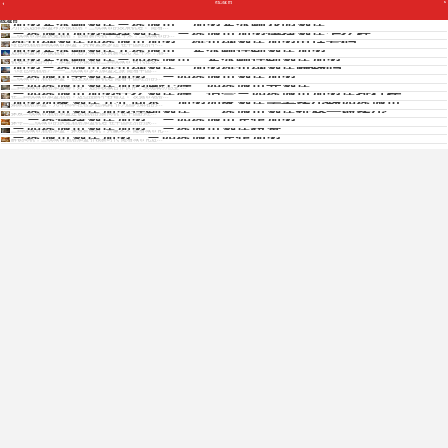
线城市
Copyright © 2012 - 2025 www.jiudianjiameng.cc. All Rights Reserved. 酒店加盟版权所有
加盟希尔顿酒店三线城市，加盟希尔顿花园酒店
线城市
为什么选择加盟希尔顿酒店？三线城市的发展机遇！ 随着...
三线城市加盟快捷酒店，三线城市加盟快捷酒店怎么样
三线城市加盟快捷酒店，创富新商机！ 近年来，三线城市的...
维也纳酒店四线城市加盟，维也纳酒店加盟电话号码
维也纳酒店四线城市加盟，共铸繁荣梦想 在中国经济不...
加盟希尔顿酒店几线城市，希尔顿连锁酒店加盟
免费获取各酒店招商资料
选择加盟希尔顿酒店，开启小城市投资新纪元 近年来，酒...
加盟希尔顿酒店三四线城市，希尔顿连锁酒店加盟
机遇与梦想同行：加盟希尔顿酒店三四线城市 时代在发...
加盟三线城市维也纳酒店，加盟维也纳酒店赚钱吗
《维也纳酒店》——三线城市梦幻加盟之旅 随着中国...
三线城市开酒店加盟，三四线城市酒店加盟
三线城市开酒店加盟：创业致富新机遇 随着中国经济的...
三四线城市酒店加盟哪个好，四线城市开酒店
免费获取招商资料
三四线城市酒店加盟哪个好：选择权威合作伙伴，实现成功创业 ...
三四线城市加盟什么酒店好，适合三四线城市加盟店排行榜
在三四线城市加盟酒店？这些品牌不容错过！ 发掘市场潜...
加盟如家酒店几年回本，加盟如家酒店需要多少钱四线城市
如家酒店加盟：几年回本轻松梦想成真 作为国内知名的...
二线城市酒店加盟连锁酒店，二线城市酒店价格一般多少
探索二线城市酒店加盟连锁酒店的新商机 在中国的经...
二三线快捷酒店加盟，三四线城市宾馆加盟
探寻二三线城市的快捷酒店加盟机遇 在中国经济的快...
三四线城市酒店加盟，三线城市酒店投资
三四线城市酒店加盟：探索新商机，共赢未来 随着城市化...
三线城市酒店加盟，三四线城市宾馆加盟
解锁商机，三线城市酒店加盟引领新时代 随着城市化进...