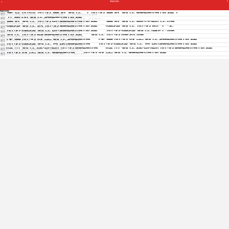
钱吗现
Copyright © 2012 - 2025 www.jiudianjiameng.cc. All Rights Reserved. 酒店加盟版权所有
东营如何加盟海友酒店（加盟海友酒店赚钱吗现在）
钱吗现
在东营加盟海友酒店是一个不错的创业选择。作为知名的经济型酒店...
五星级酒店挣钱吗现在
五星级酒店作为高端服务行业的代表，一直以来都备受关注。人们常常...
海友酒店加盟能赚钱吗现在，海友酒店是连锁店吗
海友酒店加盟，创业致富的新机遇！ 发现海友酒店加盟的...
快捷酒店不加盟赚钱吗现在，快捷酒店加盟前十名
免费获取各酒店招商资料
"无需加盟，快捷酒店的赚钱秘籍大揭秘" 在当今瞬息...
加盟快捷酒店能赚钱吗现在，加盟快捷酒店哪个好
把握商机，加盟快捷酒店成就财富梦想 随着旅游业的蓬...
酒店加盟商赚钱吗现在，酒店加盟好不好
酒店加盟商赚钱吗现在？ 近年来，随着旅游业的蓬勃发展...
珠海加盟亚朵酒店挣钱吗，珠海加盟亚朵酒店挣钱吗现在
珠海加盟亚朵酒店，探寻创业致富的新机遇 探寻珠海加...
加盟快捷酒店真的赚钱吗，加盟快捷酒店真的赚钱吗现在
免费获取招商资料
加盟快捷酒店真的赚钱吗？ 近年来，随着旅游业的蓬勃发...
临沂酒店智能锁加盟赚钱吗，临沂酒店智能锁加盟赚钱吗现在
临沂酒店智能锁加盟赚钱吗？解锁智能商机，开启财富之门！ ...
加盟亚朵酒店赚钱吗，加盟亚朵酒店赚钱吗现在
选择亚朵酒店加盟，开启财富之门 亚朵酒店，作为国内知...