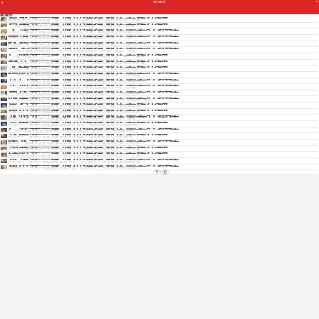
家城市
Copyright © 2012 - 2025 www.jiudianjiameng.cc. All Rights Reserved. 酒店加盟版权所有
吕梁开一家城市便捷酒店要多少钱
家城市
随着旅游业的快速发展，城市酒店行业也迎来了蓬勃的发展机会。吕梁...
思茅开一家城市便捷酒店要多少钱
1、城市便捷酒店的定位和服务城市便捷酒店是一种价格实惠、设施...
天津开一家城市便捷酒店需要什条件
天津开一家城市便捷酒店需要什么条件近年来，随着旅游业的快速发展...
平凉开一家城市便捷酒店需要什条件
免费获取各酒店招商资料
快速开设城市便捷酒店是满足当今旅行需求的有效方式之一。平凉作...
抚顺开一家城市便捷酒店需要什条件
在抚顺开设一家城市便捷酒店需要充分考虑市场需求、选址、资金投...
新乡开一家城市便捷酒店需要什条件
一、城市便捷酒店的背景与需求城市便捷酒店作为快捷、舒适、经济...
广州开一家城市便捷酒店要多少钱
广州是中国的第三大城市，也是一个繁华的商业和旅游中心。如今，城市...
丽江开一家城市便捷酒店要多少钱
免费获取招商资料
一、需求背景位于中国云南省的丽江，是一个旅游景区，吸引着大量的游...
无锡开一家城市便捷酒店要多少钱
无锡是一座美丽的城市，吸引着众多游客的光临。对于那些来自外地的...
德阳开一家城市便捷酒店需要什条件
一、城市便捷酒店的背景与发展趋势城市旅游业的快速发展，使得酒店...
江门开一家城市便捷酒店需要什条件
江门开办一家城市便捷酒店，需要一定的条件和筹备工作。本文将从市...
定西开一家城市便捷酒店需要什条件
一、城市便捷酒店的兴起现代社会的快节奏生活使得人们对出行的要...
重庆开一家城市便捷酒店需要什条件
一、概述城市便捷酒店是现代社会快节奏生活方式的产物，为忙碌的商...
陇南开一家城市便捷酒店需要什条件
开一家城市便捷酒店需要的条件概述：如今，随着人们生活水平的提高，城...
黄石开一家城市便捷酒店要多少钱
黄石开一家城市便捷酒店要多少钱随着旅游业的发展，城市便捷酒店成...
莆田开一家城市便捷酒店要多少钱
在莆田开一家城市便捷酒店需要多少钱？这是许多想要投资酒店行业的...
永州开一家城市便捷酒店需要什条件
在永州开设一家城市便捷酒店是一个具备发展潜力的商业机会。随着...
晋中开一家城市便捷酒店要多少钱
在晋中开一家城市便捷酒店需要多少资金？这是很多人在考虑投资城市...
广安开一家城市便捷酒店需要什条件
1、城市便捷酒店的概述城市便捷酒店是在广安市开设一家便捷酒店...
汉中开一家城市便捷酒店要多少钱
在汉中开一家城市便捷酒店需要多少资金？这是很多人心里的疑问。下...
衡水开一家城市便捷酒店需要什条件
衡水开一家城市便捷酒店需要什条件介绍：城市便捷酒店在如今的经济...
渭南开一家城市便捷酒店要多少钱
近年来，随着旅游行业的快速发展，人们越来越注重旅行的舒适和便捷。...
绵阳开一家城市便捷酒店要多少钱
城市便捷酒店起初是源于快节奏的都市生活，满足现代人对便利、舒适...
本溪开一家城市便捷酒店需要什条件
在本溪开一家城市便捷酒店需要满足一系列条件，这些条件将直接影响...
莆田开一家城市便捷酒店需要什条件
在莆田开一家城市便捷酒店需要具备一定的条件。本文将从地理位置...
下一页