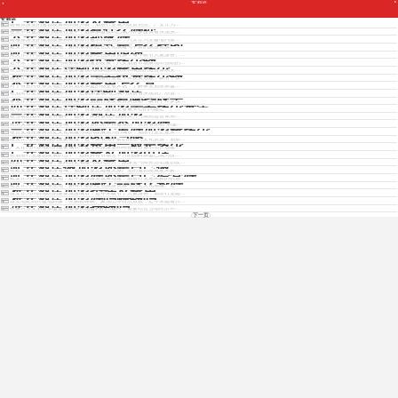
安酒店
Copyright © 2012 - 2025 www.jiudianjiameng.cc. All Rights Reserved. 酒店加盟版权所有
广安酒店加盟及费用
安酒店
随着旅游业的蓬勃发展和消费升级，酒店行业成为投资热点。广安作为...
吉安酒店加盟有什么好处
在竞争日益激烈的酒店行业中，选择加盟模式已成为许多投资者实现快...
六安酒店加盟那家好
随着旅游业的蓬勃发展和商务出行需求持续增长，六安作为安徽省内重...
延安酒店加盟模式是怎么样的
免费获取各酒店招商资料
延安作为中国革命圣地，拥有深厚的红色文化底蕴与丰富的旅游资源。...
延安酒店加盟费用明细
延安作为中国革命圣地，拥有丰富的红色旅游资源，每年吸引大量游客。...
六安酒店加盟投资多少钱
近年来，随着旅游业与商务出行的蓬勃发展，六安酒店市场展现出强劲的...
六安酒店连锁加盟费用多少
在当前的酒店市场中，连锁加盟模式因其品牌效应和成熟的运营体系受...
雅安酒店加盟需要投资多少钱
免费获取招商资料
雅安作为川西地区的重要旅游城市，酒店行业近年来发展迅速，吸引了众...
泰安酒店加盟费用怎么算
对于有意向在泰安地区投资酒店加盟的创业者来说，了解泰安酒店加盟...
广安酒店加盟连锁酒店
在酒店行业蓬勃发展的今天，连锁加盟模式已成为投资者实现资产增值...
泰安酒店加盟品牌有哪些牌子
泰安作为山东省重要的旅游城市，酒店行业发展势头强劲，吸引了许多投...
西安酒店连锁店加盟需要多少资金
在考虑加盟西安酒店连锁店时，资金投入是创业者最关心的问题之一。...
吉安酒店加盟酒店加盟
在当前的酒店行业市场中，选择一家具备强大品牌实力与成熟运营体系...
淮安酒店加盟还是不加盟好
在淮安这座历史文化名城，酒店行业的竞争日益激烈，投资者面临“加盟...
吉安酒店加盟哪个最好加盟费多少
在吉安这座兼具历史文化底蕴与现代发展活力的城市，酒店行业正迎来...
雅安酒店加盟的利与弊
雅安作为川西旅游的重要枢纽，近年来依托丰富的自然与文化资源，酒店...
广安酒店加盟费用一般是多少
广安作为川东地区的重要城市，近年来旅游业和商务出行需求增长迅速...
广安酒店加盟费及加盟电话
在酒店行业蓬勃发展的当下，选择具有市场竞争力的品牌加盟已成为投...
西安酒店加盟及费用
西安作为千年古都，兼具历史底蕴与现代活力，旅游业与商务活动蓬勃发...
延安酒店做加盟还是自己做
在延安这座红色旅游名城，酒店行业正随着文旅产业的蓬勃发展迎来新...
延安酒店加盟好还是自己经营好
延安作为中国革命圣地，近年来旅游业发展迅速，酒店行业迎来新的机遇...
延安酒店加盟哪个品牌比较好
延安作为中国革命圣地，拥有丰富的红色旅游资源与历史文化底蕴。近...
雅安酒店加盟条件及费用
雅安作为川西地区的重要旅游城市，近年来吸引了大量游客，酒店行业随...
雅安酒店加盟好吗赚钱吗
雅安地处四川盆地西缘，坐拥碧峰峡、蒙顶山等自然景观，近年来随着川...
淮安酒店加盟挣钱吗
在探讨淮安酒店加盟是否能够实现盈利的问题时，需要结合当地经济环...
下一页