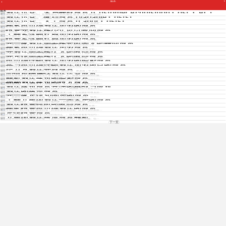
成本
Copyright © 2012 - 2025 www.jiudianjiameng.cc. All Rights Reserved. 酒店加盟版权所有
酒店运营：客户获取成本 (Customer Acquisition Cost, CAC)
成本
概述客户获取成本（CAC）在酒店运营中的关键性 在当今竞争激烈的酒...
酒店运营：变动成本 (Variable Costs)
在酒店运营中，变动成本（Variable Costs）是管理者必须高度关注和精确...
酒店运营：人工成本 (Labor Costs)
在酒店运营中，人工成本是一个不可忽视的重要方面。人工成本直接影...
探索维也纳酒店加盟的成本
免费获取各酒店招商资料
在当前竞争激烈的酒店行业中，维也纳酒店作为国内知名连锁品牌之一...
投资开酒店多少年可以收回成本
开酒店是一个需要大量资金投入的行业，投资者常常会关心投资开酒店...
了解希尔顿欢朋加盟的成本
希尔顿欢朋（Hampton by Hilton）作为希尔顿旗下的经济型连锁酒店品...
投资希尔顿欢朋加盟的成本
投资希尔顿欢朋加盟的成本是创业者们关注的热门话题之一。希尔顿...
开一家酒店需要多长时间才能赚回成本
免费获取招商资料
开一家酒店需要多长时间才能赚回成本 在当今竞争激烈的酒店行业，...
探索维也纳酒店加盟成本
探索维也纳酒店加盟成本 维也纳酒店作为一家享誉全球的知名连锁...
开酒店需要多久才能收回成本
开设酒店是一个需要投入大量资金和精力的商业行为，对于很多人来说...
开宾馆需要多久才能收回成本
在开设一家宾馆这样的业务中，对于投资者来说，收回成本是一个非常重...
维也纳连锁酒店加盟的经济成本
维也纳连锁酒店加盟的经济成本 作为一家具有悠久历史和卓越口碑...
参与维也纳连锁酒店加盟项目的成本
维也纳连锁酒店加盟项目的成本是创业者关注的重要话题。作为一个...
毕节方酒店开业成本
毕节方酒店开业成本及相关费用分析 为了成功开设一家酒店，毕节方...
如何准确评估酒店运营成本
酒店运营成本评估是酒店管理中非常重要的一环，直接关系到酒店的盈...
解析酒店建筑的经济成本
酒店建筑的经济成本是一个涉及多方面因素的复杂问题，从土地选址到...
揭秘酒店建筑的投入成本
酒店建筑是一个复杂而又令人着迷的领域，它不仅仅是为了提供住宿的...
酒店建筑成本管理的挑战与应对
酒店建筑成本管理是酒店业发展中的重要环节，其挑战与应对需要深入...
酒店的建筑成本
酒店建筑成本是酒店业经营中不可忽视的重要方面，它直接影响着酒店...
开一家宾馆30间房的成本
开一家拥有30间客房的宾馆是一项复杂而又具有挑战性的任务。在实...
了解五星级酒店一间客房的成本
在五星级酒店中，一间客房的成本是由多个因素共同构成的。从房间的...
酒店投资何时能收回成本
酒店投资何时能收回成本 酒店行业一直以来都是备受关注的投资领...
探究投资维也纳酒店的成本
维也纳作为欧洲著名的旅游胜地，其酒店业发展迅速。投资维也纳酒店...
宾馆投资成本
宾馆投资成本一直是投资者们关注的焦点之一。投资宾馆需要考虑到...
五星级酒店建造成本解析
五星级酒店建造成本的解析是一个复杂而又值得深入了解的话题。在...
下一页