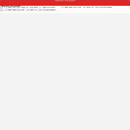
万豪集团旗下酒店加盟条件
Copyright © 2012 - 2025 www.jiudianjiameng.cc. All Rights Reserved. 酒店加盟版权所有
万豪加盟酒店不是五星级的，万豪集团旗下酒店加盟条件
万豪集团旗下酒店加盟条件
为何选择万豪加盟酒店？解密非五星级魅力 选择一家酒...
万豪集团旗下酒店加盟条件
万豪集团旗下酒店加盟条件一直备受关注，这是因为万豪集团在全球范...
免费获取各酒店招商资料
免费获取招商资料