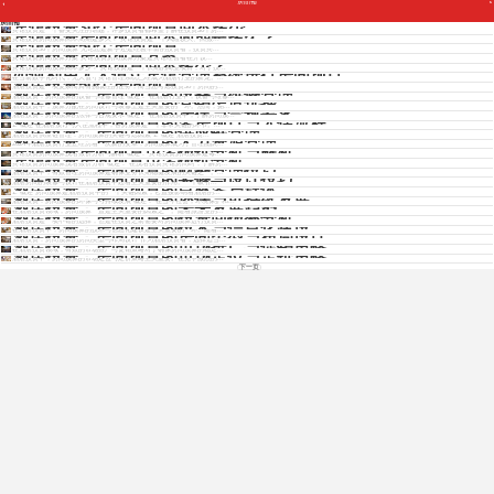
房间预
Copyright © 2012 - 2025 www.jiudianjiameng.cc. All Rights Reserved. 酒店加盟版权所有
宾馆投资30个房间预算回本多少
房间预
宾馆投资是一个备受关注的话题，许多投资者都希望了解在投资30个房...
宾馆投资房间预算回本周期是多久？
宾馆投资房间预算回本周期是多久？ 宾馆投资是一个风险较大、回报...
宾馆投资50个房间预算
宾馆投资50个房间预算 无论您是新手还是经验丰富的投资者，投资宾...
宾馆投资房间预算方案
免费获取各酒店招商资料
宾馆投资房间预算方案 宾馆投资房间预算方案是宾馆经营者在开设...
宾馆投资房间预算回本多少？
宾馆投资房间预算回本多少？ 宾馆投资是一个长期的商业项目，对于投...
如何利用无人值守宾馆管理系统进行房间预订
在当前数字化时代，无人值守宾馆管理系统已经成为酒店行业的新宠。...
酒店投资50个房间预算
酒店投资是一项复杂而具有挑战性的任务，而当您考虑投资50个房间的...
酒店投资：房间预算的设备与维修管理
免费获取招商资料
酒店投资：房间预算的设备与维修管理 概述： 在酒店行业中，设备与维修...
酒店投资：房间预算的营销渠道选择
酒店投资中，预算分配在房间设计与装修上是至关重要的一环。然而，拥...
酒店投资：房间预算的法律与合规要求
酒店投资：房间预算的法律与合规要求 概述： 在酒店投资中，了解房间预...
酒店投资：房间预算的客房预订与入住流程
1. 概述 在酒店预订与入住流程中，客房预算是一个非常关键的环节。...
酒店投资：房间预算的供应链管理
酒店投资供应链管理：房间预算的关键考虑因素 1. 概述 酒店投资...
酒店投资：房间预算的人力资源管理
2024年酒店投资行业正经历着一次新的变革，房间预算成为了管理团队...
宾馆投资房间预算茂名报价分析与解析
宾馆投资房间预算茂名报价分析与解析 概述： 宾馆投资房间预算是每...
宾馆投资房间预算茂名报价分析
宾馆投资房间预算茂名报价分析 概述： 在茂名投资宾馆房间时，了解房...
酒店投资：房间预算的财务管理技巧
酒店投资中，有效管理房间预算是确保业务长期稳健发展的关键之一。...
酒店投资：房间预算的装修与设计技巧
酒店房间的装修与设计在酒店投资中起着至关重要的作用。一个吸引...
酒店投资：房间预算的目标客户群体
1. 概述 房间预算是酒店投资中的一个关键因素，它直接影响着酒店的...
酒店投资：房间预算的环保与可持续发展
酒店投资：房间预算的环保与可持续发展 概述： 在当今社会，环境保护和...
酒店投资：房间预算的未来发展趋势
在酒店投资领域，房间预算一直是至关重要的因素之一。随着旅游业的...
酒店投资：房间预算的投资回报率分析
酒店投资是一项不错的选择，但是在投资之前需要对房间预算进行投资...
酒店投资：房间预算的技术与信息化建设
在酒店投资中，房间预算的技术与信息化建设是至关重要的一环。随着...
酒店投资：房间预算的房间类型与布局设计
酒店投资：房间预算的房间类型与布局设计 作为酒店投资者，选择适当...
酒店投资：房间预算的市场推广与促销策略
在酒店投资领域，有效的市场推广与促销策略对于确保房间预算的稳定...
酒店投资：房间预算的市场定位与定价策略
酒店投资中，房间预算的市场定位与定价策略至关重要。在竞争激烈的...
下一页