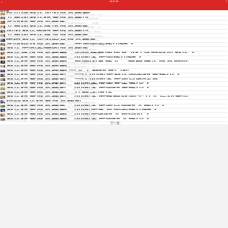
成本探
Copyright © 2012 - 2025 www.jiudianjiameng.cc. All Rights Reserved. 酒店加盟版权所有
维也纳酒店加盟成本探秘
成本探
维也纳酒店加盟成本探秘 近年来，维也纳酒店的加盟业务备受关注，无...
五星级酒店投资成本探讨
五星级酒店投资成本探讨 为了迎合不断增长的旅游业需求，五星级酒...
宾馆投资成本探究
宾馆投资成本探究 宾馆投资作为酒店行业中的重要组成部分，一直备...
五星级酒店建设成本探究
免费获取各酒店招商资料
在探讨五星级酒店建设成本时，我们需要全面考虑各个方面的因素。五...
加盟酒店的投资成本探讨
随着旅游业的快速发展，酒店行业也呈现出蓬勃的发展态势。对于希望...
五星级酒店建造成本探究
五星级酒店建造是一个高度复杂的工程，需要考虑诸多因素，从土地选址...
民宿酒店加盟经营成本探究
民宿酒店加盟经营成本探究 在旅游业日益兴盛的今天，民宿酒店作为...
宾馆创业成本探究：开房需要多少钱？
免费获取招商资料
宾馆创业成本探究：开房需要多少钱？ 在宾馆创业中，开房成本是一个重...
酒店房间装修的成本探究
2024年酒店房间装修成本探究 酒店房间的装修是吸引客人的重要因...
酒店建设成本探秘：如何在有限预算下打造高品质酒店？
在酒店建设中，成本是一个关键问题。无论是大型连锁酒店还是小型精...
酒店投资成本探秘：40间客房需多少钱？
投资一家酒店,绝非轻而易举。决定酒店投资总额的,不外乎几个关键...
酒店投资成本探秘：影响因素多元，规模决定成本高低
投资酒店属于资金密集型行业,成本高昂是显而易见的。您提及40间...
酒店投资成本探秘
投资酒店是许多人的梦想,但要实现这个梦想需要大量资金投入。究...
酒店投资成本探秘 一文了解投资门槛
酒店投资可谓是一项富有挑战的事业,无论是大型连锁品牌还是中小...
酒店投资成本探析：一个40间房酒店需要投资多少？
酒店投资是一个老生常谈的话题,却也是一个永远探讨不完的命题。...
酒店投资成本探析：一个40间客房项目的估算
投资酒店是一个充满机遇和挑战的领域。尤其对于一个拥有40间客房...
酒店投资成本探析：40间客房需资金多少？
投资酒店无疑是一项庞大的工程,尤其在如今房地产市场动荡不安的...
酒店投资成本探析：40间客房需投资多少？
酒店项目投资金额是投资者最关注的问题之一。一般来说,酒店房间...
酒店投资成本探析，让数字说话
投资酒店项目是一个资金密集型行业,需要准确评估各个环节的成本...
酒店投资成本探析，40间客房规模或需千万元启动资金
投资开办一家酒店,对于大多数人来说都是一笔不小的资金投入。而...
精品酒店投资成本探析
投资酒店项目涉及多方面的考量,其中投资成本是决定项目成败的关...
酒店投资成本探究：40间客房项目需投入多少？
投资新酒店项目,光是听到"40间客房"这几个字,您可能就会觉得投...
酒店投资成本探秘：40间房究竟需要多少钱？
投资一家酒店无疑是一项需要谨慎考虑的大工程,尤其是在拿定房间...
酒店投资成本探秘：40间房的投入难倒谁？
投资酒店可谓是一项高风险高回报的生意,投资金额的大小直接决定...
酒店投资成本探秘：40间客房需投入多少？
酒店投资可谓是一项高风险、高回报的商业活动。这项决定需要谨慎...
下一页