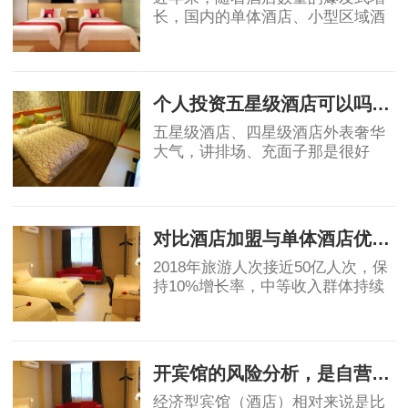
长，国内的单体酒店、小型区域酒
店集团的市场影响力不断被削弱，
不少单体酒店面临生存危机。传统
2019-04-18
单体酒店亟需连锁化、品牌化，在
原有基础上做
个人投资五星级酒店可以吗？高端酒店不赚钱，为什么开发商喜欢做
五星级酒店、四星级酒店外表奢华
大气，讲排场、充面子那是很好
的，个人开星级酒店，我都是拒绝
的，因为酒店越高档，大概率上越
2019-05-06
不赚钱。真要是高星级酒店都不赚
钱，那为什么还
对比酒店加盟与单体酒店优劣势
2018年旅游人次接近50亿人次，保
持10%增长率，中等收入群体持续
保持11%的增长，高于GDP增速，
消费能力显著提升。然而酒店业增
2019-05-07
速明星滞后，中国目前中端酒店在
整个酒店市场占比为
开宾馆的风险分析，是自营还是加盟？
经济型宾馆（酒店）相对来说是比