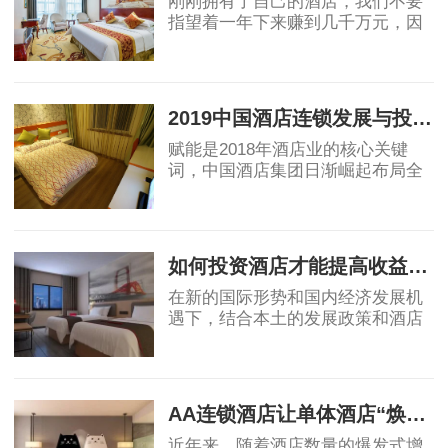
刚刚拥有了自己的酒店，我们不要
指望着一年下来赚到几千万元，因
为这原本就是一件不太现实的事
情，任何一家酒店在刚刚建立起来
2019-12-11
的时候都需要适应性，也就是说唯
有经过一段时间
2019中国酒店连锁发展与投资报告：中国酒店集团规模50强排名！
赋能是2018年酒店业的核心关键
词，中国酒店集团日渐崛起布局全
球酒店业，OTA纷纷自创酒店品
牌，助力行业创新变革，中端酒店
2019-04-12
消费群体不断扩大，为中端酒店发
展提供了充足的客源。
如何投资酒店才能提高收益回报
在新的国际形势和国内经济发展机
遇下，结合本土的发展政策和酒店
业自身的属性，国内酒店投资的策
略、盈利模式和营运模式等还需要
2019-04-17
不断总结创新，从而确保未来酒店
投资能够获得
AA连锁酒店让单体酒店“焕发新生”
近年来，随着酒店数量的爆发式增