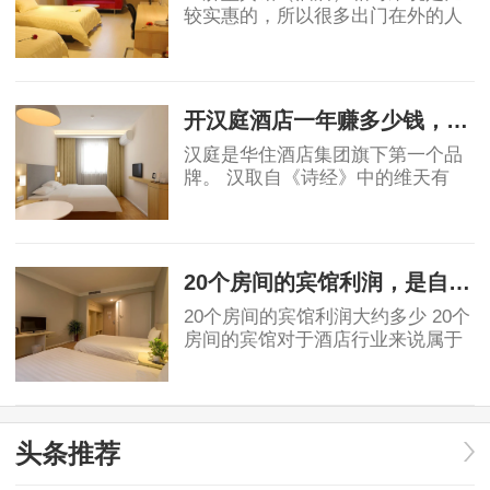
较实惠的，所以很多出门在外的人
都会优先选择宾馆，宾馆市场的茁
壮成长也让很多投资者看到了其中
2019-06-03
的稳定的收益和广阔前景，但是对
于投资者角度
开汉庭酒店一年赚多少钱，实例分析！
汉庭是华住酒店集团旗下第一个品
牌。 汉取自《诗经》中的维天有
汉，原指银河、宇宙，也有着对汉
唐盛世的骄傲。庭就是庭院，给人
2019-06-03
安静美好的联想。汉庭的标志源于
东汉青铜器马踏
20个房间的宾馆利润，是自营好还是加盟好！
20个房间的宾馆利润大约多少 20个
房间的宾馆对于酒店行业来说属于
民宿或小规模酒店。具体利润要看
地段和入住率有关。假如是位于一
2019-07-05
线城市可以做一些主题类精品酒
店，费用利润及
头条推荐