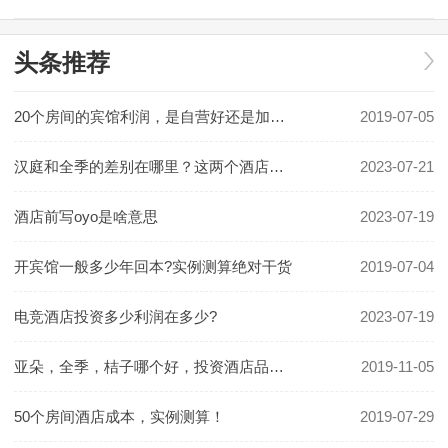
地段和入住率有关。假如是位于一
2019-07-05
线城市可以做一些主题类精品酒
店，费用利润及
头条推荐
20个房间的宾馆利润，是自营好还是加盟好！
2019-07-05
汉庭和全季的差别在哪里？这两个酒店哪个更好一些？
2023-07-21
酒店前写oyo是啥意思
2023-07-19
开宾馆一般多少年回本?实例测算绝对干货
2019-07-04
电竞酒店投资多少利润在多少?
2023-07-19
亚朵，全季，桔子哪个好，投资酒店品牌怎么选
2019-11-05
50个房间酒店成本，实例测算！
2019-07-29