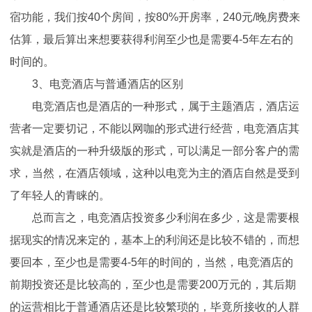
宿功能，我们按40个房间，按80%开房率，240元/晚房费来
估算，最后算出来想要获得利润至少也是需要4-5年左右的
时间的。
3、电竞酒店与普通酒店的区别
电竞酒店也是酒店的一种形式，属于主题酒店，酒店运
营者一定要切记，不能以网咖的形式进行经营，电竞酒店其
实就是酒店的一种升级版的形式，可以满足一部分客户的需
求，当然，在酒店领域，这种以电竞为主的酒店自然是受到
了年轻人的青睐的。
总而言之，电竞酒店投资多少利润在多少，这是需要根
据现实的情况来定的，基本上的利润还是比较不错的，而想
要回本，至少也是需要4-5年的时间的，当然，电竞酒店的
前期投资还是比较高的，至少也是需要200万元的，其后期
的运营相比于普通酒店还是比较繁琐的，毕竟所接收的人群