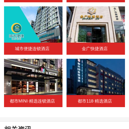
城市便捷连锁酒店
金广快捷酒店
都市MINI·精选连锁酒店
都市118·精选酒店