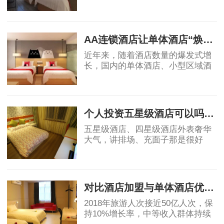
业自身的属性，国内酒店投资的策
略、盈利模式和营运模式等还需要
2019-04-17
不断总结创新，从而确保未来酒店
投资能够获得
AA连锁酒店让单体酒店“焕发新生”
近年来，随着酒店数量的爆发式增
长，国内的单体酒店、小型区域酒
店集团的市场影响力不断被削弱，
不少单体酒店面临生存危机。传统
2019-04-18
单体酒店亟需连锁化、品牌化，在
原有基础上做
个人投资五星级酒店可以吗？高端酒店不赚钱，为什么开发商喜欢做
五星级酒店、四星级酒店外表奢华
大气，讲排场、充面子那是很好
的，个人开星级酒店，我都是拒绝
的，因为酒店越高档，大概率上越
2019-05-06
不赚钱。真要是高星级酒店都不赚
钱，那为什么还
对比酒店加盟与单体酒店优劣势
2018年旅游人次接近50亿人次，保
持10%增长率，中等收入群体持续