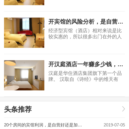
保持11%的增长，高于GDP增速，
消费能力显著提升。然而酒店业增
2019-05-07
速明星滞后，中国目前中端酒店在
整个酒店市场占比为
开宾馆的风险分析，是自营还是加盟？
经济型宾馆（酒店）相对来说是比
较实惠的，所以很多出门在外的人
都会优先选择宾馆，宾馆市场的茁
壮成长也让很多投资者看到了其中
2019-06-03
的稳定的收益和广阔前景，但是对
于投资者角度
开汉庭酒店一年赚多少钱，实例分析！
汉庭是华住酒店集团旗下第一个品
牌。 汉取自《诗经》中的维天有
汉，原指银河、宇宙，也有着对汉
唐盛世的骄傲。庭就是庭院，给人
2019-06-03
安静美好的联想。汉庭的标志源于
东汉青铜器马踏
头条推荐
20个房间的宾馆利润，是自营好还是加盟好！
2019-07-05