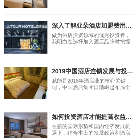
品牌中，亚朵酒店无疑是备受瞩目
的选择之一。然而，对于投资者来
2024-02-07
说，加盟费用明细是一个至关重要
的考量因素。在本文
深入了解亚朵酒店加盟费用：投资者必读的明细解析
做为酒店投资领域的优秀投资者，
我明白在选择加入酒店品牌时把握
成本细节的重要性。作为一个备受
瞩目的品牌，亚多酒店对加盟成本
2024-03-06
也有一系列明确的要求。我们将逐
一分析成本，协助
2019中国酒店连锁发展与投资报告：中国酒店集团规模50强排名！
赋能是2018年酒店业的核心关键
词，中国酒店集团日渐崛起布局全
球酒店业，OTA纷纷自创酒店品
牌，助力行业创新变革，中端酒店
2019-04-12
消费群体不断扩大，为中端酒店发
展提供了充足的客源。
如何投资酒店才能提高收益回报
在新的国际形势和国内经济发展机
遇下，结合本土的发展政策和酒店