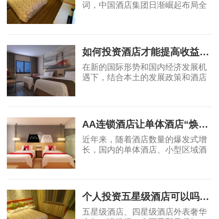
词，中国酒店集团日渐崛起布局全
球酒店业，OTA纷纷自创酒店品
牌，助力行业创新变革，中端酒店
2019-04-12
消费群体不断扩大，为中端酒店发
展提供了充足的客源。
如何投资酒店才能提高收益回报
在新的国际形势和国内经济发展机
遇下，结合本土的发展政策和酒店
业自身的属性，国内酒店投资的策
略、盈利模式和营运模式等还需要
2019-04-17
不断总结创新，从而确保未来酒店
投资能够获得
AA连锁酒店让单体酒店“焕发新生”
近年来，随着酒店数量的爆发式增
长，国内的单体酒店、小型区域酒
店集团的市场影响力不断被削弱，
不少单体酒店面临生存危机。传统
2019-04-18
单体酒店亟需连锁化、品牌化，在
原有基础上做
个人投资五星级酒店可以吗？高端酒店不赚钱，为什么开发商喜欢做
五星级酒店、四星级酒店外表奢华