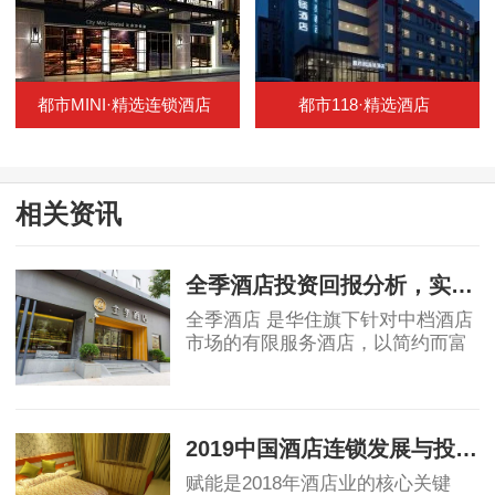
都市MINI·精选连锁酒店
都市118·精选酒店
相关资讯
全季酒店投资回报分析，实例测算！
全季酒店 是华住旗下针对中档酒店
市场的有限服务酒店，以简约而富
有品质的设计风格，深受客户喜爱
的酒店设施，恰到好处的优质服
2019-07-04
务，致力于为智慧、练达的精英型
商旅客人提供优
2019中国酒店连锁发展与投资报告：中国酒店集团规模50强排名！
赋能是2018年酒店业的核心关键