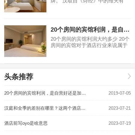
牌。 汉取自《诗经》中的维天有
汉，原指银河、宇宙，也有着对汉
唐盛世的骄傲。庭就是庭院，给人
2019-06-03
安静美好的联想。汉庭的标志源于
东汉青铜器马踏
20个房间的宾馆利润，是自营好还是加盟好！
20个房间的宾馆利润大约多少 20个
房间的宾馆对于酒店行业来说属于
民宿或小规模酒店。具体利润要看
地段和入住率有关。假如是位于一
2019-07-05
线城市可以做一些主题类精品酒
店，费用利润及
头条推荐
20个房间的宾馆利润，是自营好还是加盟好！
2019-07-05
汉庭和全季的差别在哪里？这两个酒店哪个更好一些？
2023-07-21
酒店前写oyo是啥意思
2023-07-19