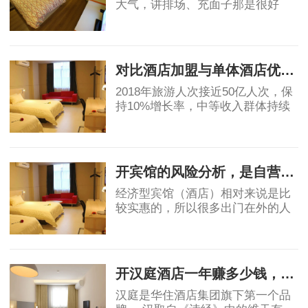
大气，讲排场、充面子那是很好
的，个人开星级酒店，我都是拒绝
的，因为酒店越高档，大概率上越
2019-05-06
不赚钱。真要是高星级酒店都不赚
钱，那为什么还
对比酒店加盟与单体酒店优劣势
2018年旅游人次接近50亿人次，保
持10%增长率，中等收入群体持续
保持11%的增长，高于GDP增速，
消费能力显著提升。然而酒店业增
2019-05-07
速明星滞后，中国目前中端酒店在
整个酒店市场占比为
开宾馆的风险分析，是自营还是加盟？
经济型宾馆（酒店）相对来说是比
较实惠的，所以很多出门在外的人
都会优先选择宾馆，宾馆市场的茁
壮成长也让很多投资者看到了其中
2019-06-03
的稳定的收益和广阔前景，但是对
于投资者角度
开汉庭酒店一年赚多少钱，实例分析！
汉庭是华住酒店集团旗下第一个品