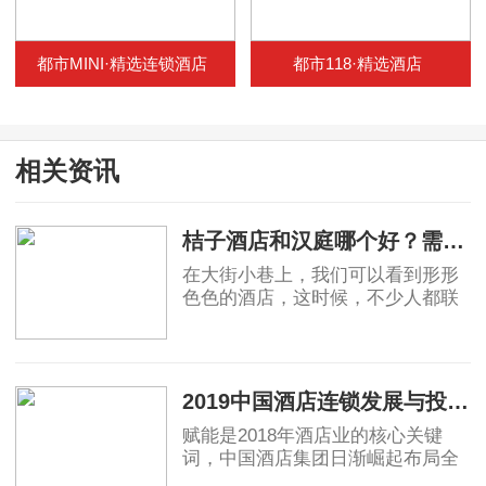
都市MINI·精选连锁酒店
都市118·精选酒店
相关资讯
桔子酒店和汉庭哪个好？需要如何进行对比？
在大街小巷上，我们可以看到形形
色色的酒店，这时候，不少人都联
想到了投资项目，如果手中有足够
资金的话，加盟大型酒店确实会让
2019-10-28
我们财源滚滚，这时候新的问题出
现了，桔子酒
2019中国酒店连锁发展与投资报告：中国酒店集团规模50强排名！
赋能是2018年酒店业的核心关键
词，中国酒店集团日渐崛起布局全
球酒店业，OTA纷纷自创酒店品