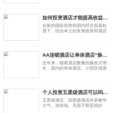
牌，助力行业创新变革，中端酒店
2019-04-12
消费群体不断扩大，为中端酒店发
展提供了充足的客源。
如何投资酒店才能提高收益回报
在新的国际形势和国内经济发展机
遇下，结合本土的发展政策和酒店
业自身的属性，国内酒店投资的策
略、盈利模式和营运模式等还需要
2019-04-17
不断总结创新，从而确保未来酒店
投资能够获得
AA连锁酒店让单体酒店“焕发新生”
近年来，随着酒店数量的爆发式增
长，国内的单体酒店、小型区域酒
店集团的市场影响力不断被削弱，
不少单体酒店面临生存危机。传统
2019-04-18
单体酒店亟需连锁化、品牌化，在
原有基础上做
个人投资五星级酒店可以吗？高端酒店不赚钱，为什么开发商喜欢做
五星级酒店、四星级酒店外表奢华
大气，讲排场、充面子那是很好
的，个人开星级酒店，我都是拒绝