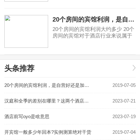
唐盛世的骄傲。庭就是庭院，给人
2019-06-03
安静美好的联想。汉庭的标志源于
东汉青铜器马踏
20个房间的宾馆利润，是自营好还是加盟好！
20个房间的宾馆利润大约多少 20个
房间的宾馆对于酒店行业来说属于
民宿或小规模酒店。具体利润要看
地段和入住率有关。假如是位于一
2019-07-05
线城市可以做一些主题类精品酒
店，费用利润及
头条推荐
20个房间的宾馆利润，是自营好还是加盟好！
2019-07-05
汉庭和全季的差别在哪里？这两个酒店哪个更好一些？
2023-07-21
酒店前写oyo是啥意思
2023-07-19
开宾馆一般多少年回本?实例测算绝对干货
2019-07-04