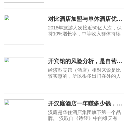
的，因为酒店越高档，大概率上越
2019-05-06
不赚钱。真要是高星级酒店都不赚
钱，那为什么还
对比酒店加盟与单体酒店优劣势
2018年旅游人次接近50亿人次，保
持10%增长率，中等收入群体持续
保持11%的增长，高于GDP增速，
消费能力显著提升。然而酒店业增
2019-05-07
速明星滞后，中国目前中端酒店在
整个酒店市场占比为
开宾馆的风险分析，是自营还是加盟？
经济型宾馆（酒店）相对来说是比
较实惠的，所以很多出门在外的人
都会优先选择宾馆，宾馆市场的茁
壮成长也让很多投资者看到了其中
2019-06-03
的稳定的收益和广阔前景，但是对
于投资者角度
开汉庭酒店一年赚多少钱，实例分析！
汉庭是华住酒店集团旗下第一个品
牌。 汉取自《诗经》中的维天有
汉，原指银河、宇宙，也有着对汉