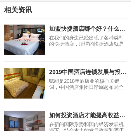
相关资讯
加盟快捷酒店哪个好？什么样的酒店才是最好的？
在我们的身边已经出现了各种类型
的快捷酒店，所谓的快捷酒店就是
指，提供短时间居住服务项目的酒
店，这一类酒店的人流量相对较
2019-11-04
大，经常出现在地理位置理想的地
方，与此同时，
2019中国酒店连锁发展与投资报告：中国酒店集团规模50强排名！
赋能是2018年酒店业的核心关键
词，中国酒店集团日渐崛起布局全
球酒店业，OTA纷纷自创酒店品
牌，助力行业创新变革，中端酒店
2019-04-12
消费群体不断扩大，为中端酒店发
展提供了充足的客源。
如何投资酒店才能提高收益回报
在新的国际形势和国内经济发展机
遇下，结合本土的发展政策和酒店