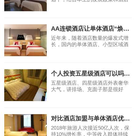
业自身的属性，国内酒店投资的策
略、盈利模式和营运模式等还需要
2019-04-17
不断总结创新，从而确保未来酒店
投资能够获得
AA连锁酒店让单体酒店“焕发新生”
近年来，随着酒店数量的爆发式增
长，国内的单体酒店、小型区域酒
店集团的市场影响力不断被削弱，
不少单体酒店面临生存危机。传统
2019-04-18
单体酒店亟需连锁化、品牌化，在
原有基础上做
个人投资五星级酒店可以吗？高端酒店不赚钱，为什么开发商喜欢做
五星级酒店、四星级酒店外表奢华
大气，讲排场、充面子那是很好
的，个人开星级酒店，我都是拒绝
的，因为酒店越高档，大概率上越
2019-05-06
不赚钱。真要是高星级酒店都不赚
钱，那为什么还
对比酒店加盟与单体酒店优劣势
2018年旅游人次接近50亿人次，保
持10%增长率，中等收入群体持续