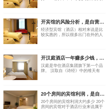
保持11%的增长，高于GDP增速，
消费能力显著提升。然而酒店业增
2019-05-07
速明星滞后，中国目前中端酒店在
整个酒店市场占比为
开宾馆的风险分析，是自营还是加盟？
经济型宾馆（酒店）相对来说是比
较实惠的，所以很多出门在外的人
都会优先选择宾馆，宾馆市场的茁
壮成长也让很多投资者看到了其中
2019-06-03
的稳定的收益和广阔前景，但是对
于投资者角度
开汉庭酒店一年赚多少钱，实例分析！
汉庭是华住酒店集团旗下第一个品
牌。 汉取自《诗经》中的维天有
汉，原指银河、宇宙，也有着对汉
唐盛世的骄傲。庭就是庭院，给人
2019-06-03
安静美好的联想。汉庭的标志源于
东汉青铜器马踏
20个房间的宾馆利润，是自营好还是加盟好！
20个房间的宾馆利润大约多少 20个
房间的宾馆对于酒店行业来说属于