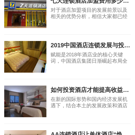
七天连锁酒店加盟费用多少钱？加盟费包含哪些？
对于酒店加盟项目的发展前景以及
相关的优势分析，相信大家都已经
有所了解了。看到了酒店市场发展
的前景后，大家对酒店加盟项目也
2023-07-19
都很有信心。所以，这几年，投资
酒店加盟项目
2019中国酒店连锁发展与投资报告：中国酒店集团规模50强排名！
赋能是2018年酒店业的核心关键
词，中国酒店集团日渐崛起布局全
球酒店业，OTA纷纷自创酒店品
牌，助力行业创新变革，中端酒店
2019-04-12
消费群体不断扩大，为中端酒店发
展提供了充足的客源。
如何投资酒店才能提高收益回报
在新的国际形势和国内经济发展机
遇下，结合本土的发展政策和酒店
业自身的属性，国内酒店投资的策
略、盈利模式和营运模式等还需要
2019-04-17
不断总结创新，从而确保未来酒店
投资能够获得
AA连锁酒店让单体酒店“焕发新生”