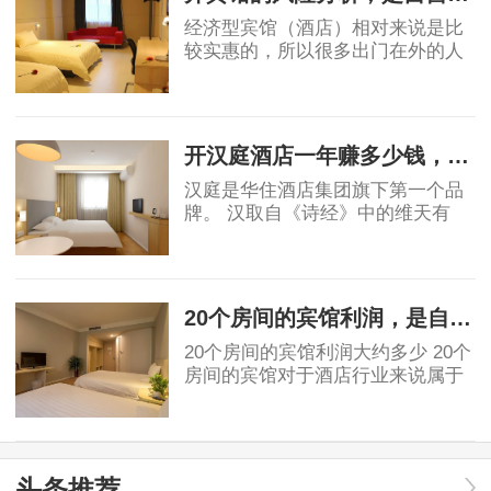
经济型宾馆（酒店）相对来说是比
较实惠的，所以很多出门在外的人
都会优先选择宾馆，宾馆市场的茁
壮成长也让很多投资者看到了其中
2019-06-03
的稳定的收益和广阔前景，但是对
于投资者角度
开汉庭酒店一年赚多少钱，实例分析！
汉庭是华住酒店集团旗下第一个品
牌。 汉取自《诗经》中的维天有
汉，原指银河、宇宙，也有着对汉
唐盛世的骄傲。庭就是庭院，给人
2019-06-03
安静美好的联想。汉庭的标志源于
东汉青铜器马踏
20个房间的宾馆利润，是自营好还是加盟好！
20个房间的宾馆利润大约多少 20个
房间的宾馆对于酒店行业来说属于
民宿或小规模酒店。具体利润要看
地段和入住率有关。假如是位于一
2019-07-05
线城市可以做一些主题类精品酒
店，费用利润及
头条推荐