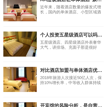
近年来，随着酒店数量的爆发式增
长，国内的单体酒店、小型区域酒
店集团的市场影响力不断被削弱，
不少单体酒店面临生存危机。传统
2019-04-18
单体酒店亟需连锁化、品牌化，在
原有基础上做
个人投资五星级酒店可以吗？高端酒店不赚钱，为什么开发商喜欢做
五星级酒店、四星级酒店外表奢华
大气，讲排场、充面子那是很好
的，个人开星级酒店，我都是拒绝
的，因为酒店越高档，大概率上越
2019-05-06
不赚钱。真要是高星级酒店都不赚
钱，那为什么还
对比酒店加盟与单体酒店优劣势
2018年旅游人次接近50亿人次，保
持10%增长率，中等收入群体持续
保持11%的增长，高于GDP增速，
消费能力显著提升。然而酒店业增
2019-05-07
速明星滞后，中国目前中端酒店在
整个酒店市场占比为
开宾馆的风险分析，是自营还是加盟？