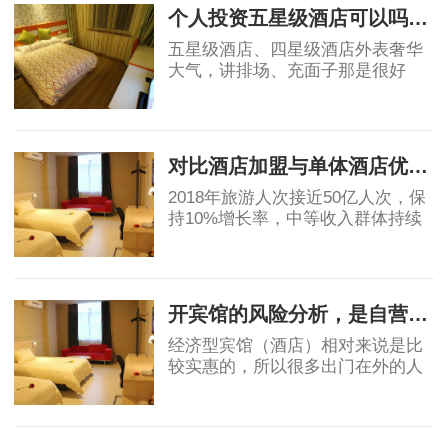
原有基础上做
个人投资五星级酒店可以吗？高端酒店不赚钱，为什么开发商喜欢做
五星级酒店、四星级酒店外表奢华
大气，讲排场、充面子那是很好
的，个人开星级酒店，我都是拒绝
的，因为酒店越高档，大概率上越
2019-05-06
不赚钱。真要是高星级酒店都不赚
钱，那为什么还
对比酒店加盟与单体酒店优劣势
2018年旅游人次接近50亿人次，保
持10%增长率，中等收入群体持续
保持11%的增长，高于GDP增速，
消费能力显著提升。然而酒店业增
2019-05-07
速明星滞后，中国目前中端酒店在
整个酒店市场占比为
开宾馆的风险分析，是自营还是加盟？
经济型宾馆（酒店）相对来说是比
较实惠的，所以很多出门在外的人
都会优先选择宾馆，宾馆市场的茁
壮成长也让很多投资者看到了其中
2019-06-03
的稳定的收益和广阔前景，但是对