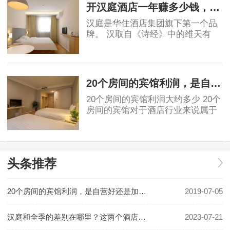
于投资者角度
开汉庭酒店一年赚多少钱，实例分析！
汉庭是华住酒店集团旗下第一个品
牌。 汉取自《诗经》中的维天有
汉，原指银河、宇宙，也有着对汉
唐盛世的骄傲。庭就是庭院，给人
2019-06-03
安静美好的联想。汉庭的标志源于
东汉青铜器马踏
20个房间的宾馆利润，是自营好还是加盟好！
20个房间的宾馆利润大约多少 20个
房间的宾馆对于酒店行业来说属于
民宿或小规模酒店。具体利润要看
地段和入住率有关。假如是位于一
2019-07-05
线城市可以做一些主题类精品酒
店，费用利润及
头条推荐
20个房间的宾馆利润，是自营好还是加盟好！
2019-07-05
汉庭和全季的差别在哪里？这两个酒店哪个更好一些？
2023-07-21