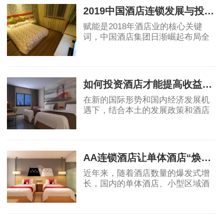
决于多种因
2019中国酒店连锁发展与投资报告：中国酒店集团规模50强排名！
赋能是2018年酒店业的核心关键
词，中国酒店集团日渐崛起布局全
球酒店业，OTA纷纷自创酒店品
牌，助力行业创新变革，中端酒店
2019-04-12
消费群体不断扩大，为中端酒店发
展提供了充足的客源。
如何投资酒店才能提高收益回报
在新的国际形势和国内经济发展机
遇下，结合本土的发展政策和酒店
业自身的属性，国内酒店投资的策
略、盈利模式和营运模式等还需要
2019-04-17
不断总结创新，从而确保未来酒店
投资能够获得
AA连锁酒店让单体酒店“焕发新生”
近年来，随着酒店数量的爆发式增
长，国内的单体酒店、小型区域酒
店集团的市场影响力不断被削弱，
不少单体酒店面临生存危机。传统
2019-04-18
单体酒店亟需连锁化、品牌化，在