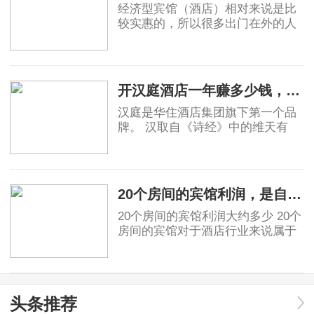
经济型宾馆（酒店）相对来说是比
较实惠的，所以很多出门在外的人
都会优先选择宾馆，宾馆市场的茁
壮成长也让很多投资者看到了其中
2019-06-03
的稳定的收益和广阔前景，但是对
于投资者角度
开汉庭酒店一年赚多少钱，实例分析！
汉庭是华住酒店集团旗下第一个品
牌。 汉取自《诗经》中的维天有
汉，原指银河、宇宙，也有着对汉
唐盛世的骄傲。庭就是庭院，给人
2019-06-03
安静美好的联想。汉庭的标志源于
东汉青铜器马踏
20个房间的宾馆利润，是自营好还是加盟好！
20个房间的宾馆利润大约多少 20个
房间的宾馆对于酒店行业来说属于
民宿或小规模酒店。具体利润要看
地段和入住率有关。假如是位于一
2019-07-05
线城市可以做一些主题类精品酒
店，费用利润及
头条推荐