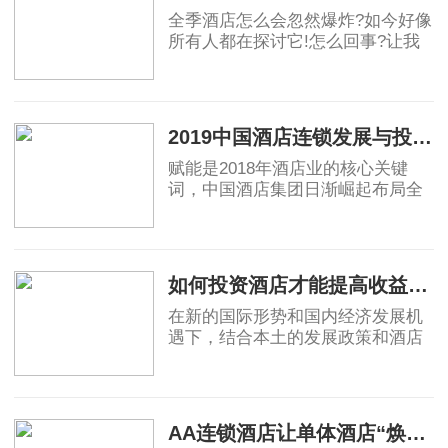
全季酒店怎么会忽然爆炸?如今好像
所有人都在探讨它!怎么回事?让我
们给你解释一下吧!最先，全季度的
酒店生活真的太舒适了，完全满足
2024-03-15
了对高品质生活的期待。想想看，
你能够享受亲密
2019中国酒店连锁发展与投资报告：中国酒店集团规模50强排名！
赋能是2018年酒店业的核心关键
词，中国酒店集团日渐崛起布局全
球酒店业，OTA纷纷自创酒店品
牌，助力行业创新变革，中端酒店
2019-04-12
消费群体不断扩大，为中端酒店发
展提供了充足的客源。
如何投资酒店才能提高收益回报
在新的国际形势和国内经济发展机
遇下，结合本土的发展政策和酒店
业自身的属性，国内酒店投资的策
略、盈利模式和营运模式等还需要
2019-04-17
不断总结创新，从而确保未来酒店
投资能够获得
AA连锁酒店让单体酒店“焕发新生”