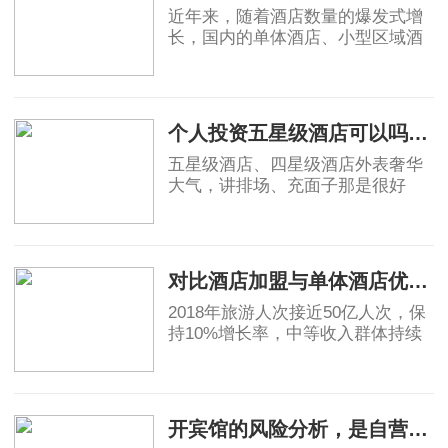
近年来，随着酒店数量的爆发式增
长，国内的单体酒店、小型区域酒
店集团的市场影响力不断被削弱，
不少单体酒店面临生存危机。传统
2019-04-18
单体酒店亟需连锁化、品牌化，在
原有基础上做
个人投资五星级酒店可以吗？高端酒店不赚钱，为什么开发商喜欢做
五星级酒店、四星级酒店外表奢华
大气，讲排场、充面子那是很好
的，个人开星级酒店，我都是拒绝
的，因为酒店越高档，大概率上越
2019-05-06
不赚钱。真要是高星级酒店都不赚
钱，那为什么还
对比酒店加盟与单体酒店优劣势
2018年旅游人次接近50亿人次，保
持10%增长率，中等收入群体持续
保持11%的增长，高于GDP增速，
消费能力显著提升。然而酒店业增
2019-05-07
速明星滞后，中国目前中端酒店在
整个酒店市场占比为
开宾馆的风险分析，是自营还是加盟？