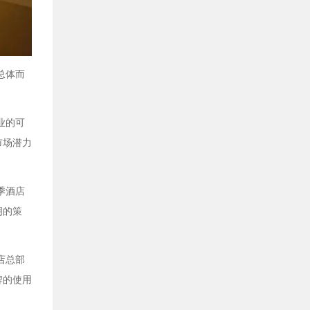
总体而
业的可
市场潜力
季酒店
明的策
店总部
牌的使用