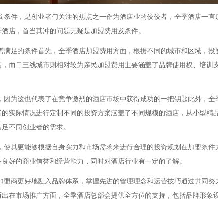
及条件，是创业者们关注的焦点之一作为酒店业的佼佼者，全季酒店一直
季酒店，首当其冲的问题无疑是加盟费用及条件。
需满足的条件首先，全季酒店加盟费用方面，根据不同的城市和区域，投
高，而二三线城市则相对较为亲民加盟费用主要涵盖了品牌使用权、培训
，因为这也代表了在竞争激烈的酒店市场中获得成功的一把钥匙此外，全
者的实际情况进行定制不同的投资方案涵盖了不同规模的酒店，从小型精
满足不同创业者的需求。
，使其更能够根据自身实力和市场需求来进行合理的投资规划在加盟条件
备良好的商业信誉和经营能力，同时对酒店行业有一定的了解。
加盟商更好地融入品牌体系，掌握先进的管理理念和运营技巧通过共同努
而出在市场推广方面，全季酒店总部会提供全方位的支持，包括品牌形象