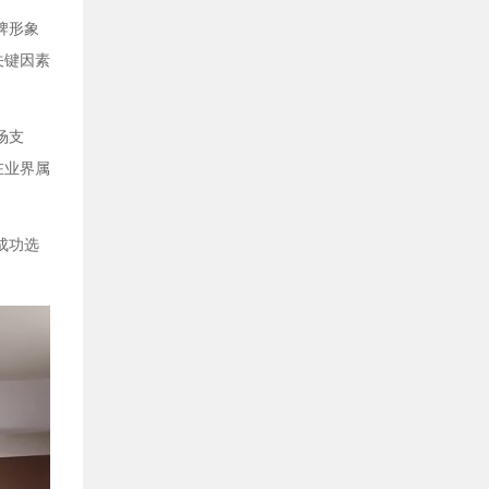
牌形象
关键因素
场支
在业界属
成功选