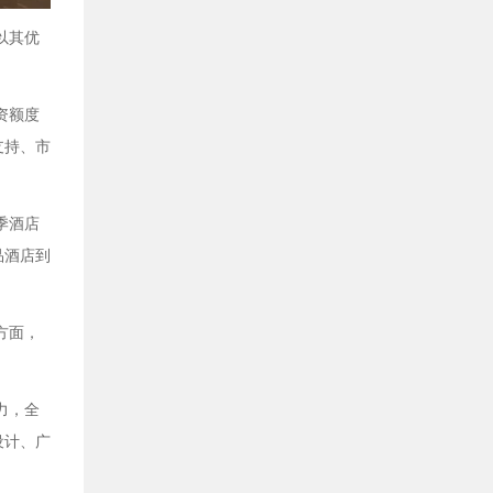
以其优
资额度
支持、市
季酒店
品酒店到
方面，
力，全
设计、广