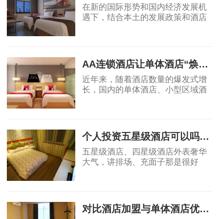
在新的国际形势和国内经济发展机
遇下，结合本土的发展政策和酒店
业自身的属性，国内酒店投资的策
略、盈利模式和营运模式等还需要
2019-04-17
不断总结创新，从而确保未来酒店
投资能够获得
AA连锁酒店让单体酒店“焕发新生”
近年来，随着酒店数量的爆发式增
长，国内的单体酒店、小型区域酒
店集团的市场影响力不断被削弱，
不少单体酒店面临生存危机。传统
2019-04-18
单体酒店亟需连锁化、品牌化，在
原有基础上做
个人投资五星级酒店可以吗？高端酒店不赚钱，为什么开发商喜欢做
五星级酒店、四星级酒店外表奢华
大气，讲排场、充面子那是很好
的，个人开星级酒店，我都是拒绝
的，因为酒店越高档，大概率上越
2019-05-06
不赚钱。真要是高星级酒店都不赚
钱，那为什么还
对比酒店加盟与单体酒店优劣势