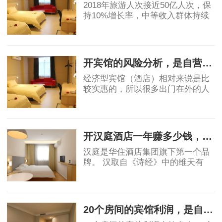
2018年旅游人次接近50亿人次，保
持10%增长率，中等收入群体持续
保持11%的增长，高于GDP增速，
消费能力显著提升。然而酒店业增
2019-05-07
速明星滞后，中国目前中端酒店在
整个酒店市场占比为
开宾馆的风险分析，是自营还是加盟？
经济型宾馆（酒店）相对来说是比
较实惠的，所以很多出门在外的人
都会优先选择宾馆，宾馆市场的茁
壮成长也让很多投资者看到了其中
2019-06-03
的稳定的收益和广阔前景，但是对
于投资者角度
开汉庭酒店一年赚多少钱，实例分析！
汉庭是华住酒店集团旗下第一个品
牌。 汉取自《诗经》中的维天有
汉，原指银河、宇宙，也有着对汉
唐盛世的骄傲。庭就是庭院，给人
2019-06-03
安静美好的联想。汉庭的标志源于
东汉青铜器马踏
20个房间的宾馆利润，是自营好还是加盟好！