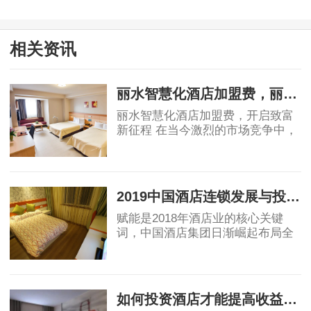
相关资讯
丽水智慧化酒店加盟费，丽水智慧化酒店加盟费多少钱
丽水智慧化酒店加盟费，开启致富
新征程 在当今激烈的市场竞争中，
创业者们正在寻找一条稳健的致富
之路。而丽水智慧化酒店，作为行
2024-03-30
业的翘楚，无疑是各位创业者们值
得深入了解的创业项目之一。那
2019中国酒店连锁发展与投资报告：中国酒店集团规模50强排名！
么，丽水智慧化酒店的加盟费是怎
样的呢？首先，让我们来了解一下
赋能是2018年酒店业的核心关键
丽水智慧化酒店的加盟费用构成。
词，中国酒店集团日渐崛起布局全
丽水智慧化酒店作为一家具有创新
球酒店业，OTA纷纷自创酒店品
理念的企业，秉承开放合作的理
牌，助力行业创新变革，中端酒店
2019-04-12
念，为加盟商提供了多样化的加盟
消费群体不断扩大，为中端酒店发
费用方案。总体而
展提供了充足的客源。
如何投资酒店才能提高收益回报