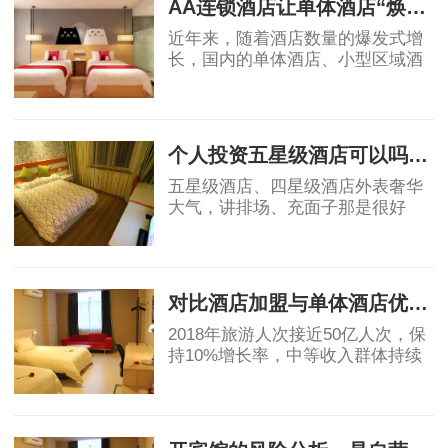
AA连锁酒店让单体酒店“焕发新生”
近年来，随着酒店数量的爆发式增
长，国内的单体酒店、小型区域酒
店集团的市场影响力不断被削弱，
不少单体酒店面临生存危机。传统
2019-04-18
单体酒店亟需连锁化、品牌化，在
原有基础上做
个人投资五星级酒店可以吗？高端酒店不赚钱，为什么开发商喜欢做
五星级酒店、四星级酒店外表奢华
大气，讲排场、充面子那是很好
的，个人开星级酒店，我都是拒绝
的，因为酒店越高档，大概率上越
2019-05-06
不赚钱。真要是高星级酒店都不赚
钱，那为什么还
对比酒店加盟与单体酒店优劣势
2018年旅游人次接近50亿人次，保
持10%增长率，中等收入群体持续
保持11%的增长，高于GDP增速，
消费能力显著提升。然而酒店业增
2019-05-07
速明星滞后，中国目前中端酒店在
整个酒店市场占比为