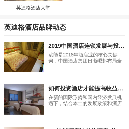
英迪格酒店大堂
英迪格酒店品牌动态
2019中国酒店连锁发展与投资报告：中国酒店集团规模50强排名！
赋能是2018年酒店业的核心关键
词，中国酒店集团日渐崛起布局全
球酒店业，OTA纷纷自创酒店品
牌，助力行业创新变革，中端酒店
2019-04-12
消费群体不断扩大，为中端酒店发
展提供了充足的客源。
如何投资酒店才能提高收益回报
在新的国际形势和国内经济发展机
遇下，结合本土的发展政策和酒店
业自身的属性，国内酒店投资的策
略、盈利模式和营运模式等还需要
2019-04-17
不断总结创新，从而确保未来酒店
投资能够获得