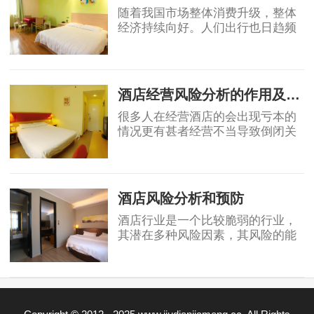
随着我国市场整体消费升级，整体
经济持续向好。人们出行也日趋频
繁，酒店行业近年来有着不错的发
展势头。许多人开始投资酒店行
2019-07-29
业，也赚了不少钱。不过也有很多
人盲目跟风在不
酒店经营风险分析的作用及方法
很多人在经营酒店的会出现亏本的
情况更有甚者经营不当导致倒闭关
门。使得自己遭受巨大的损失。对
于一个酒店来说，最害怕的事情是
2019-07-30
发生事故突然增加的巨大支出，甚
至导致营业中
酒店风险分析和预防
酒店行业是一个比较脆弱的行业，
其潜在多种风险因素，其风险的能
力也是较差的。下面小编就带大家
来看看酒店行业主要有哪些风险。
2019-07-30
一、火灾 火灾是酒店的常发的事故
灾害，它给