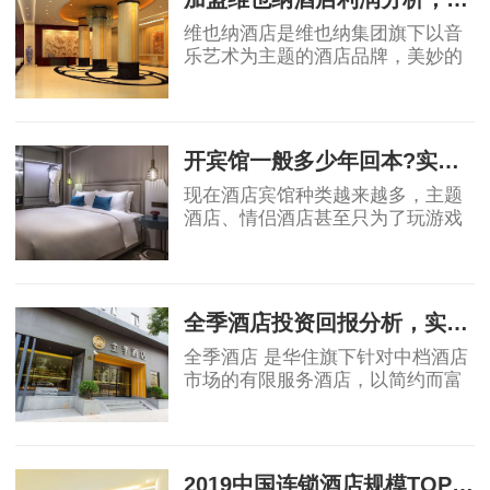
维也纳酒店是维也纳集团旗下以音
乐艺术为主题的酒店品牌，美妙的
音乐全天弥漫在酒店上下，精心打
造巴洛克风情，金色维也纳大厅、
2019-06-18
欧式门楼及罗马柱、惟妙惟肖的喷
泉雕塑、金碧
开宾馆一般多少年回本?实例测算绝对干货
现在酒店宾馆种类越来越多，主题
酒店、情侣酒店甚至只为了玩游戏
的电竞酒店各种各样，利润和成本
不一。那么我们就按照现在传统形
2019-07-04
式的宾馆来做利润测算吧!传统酒店
大概分为经济
全季酒店投资回报分析，实例测算！
全季酒店 是华住旗下针对中档酒店
市场的有限服务酒店，以简约而富
有品质的设计风格，深受客户喜爱
的酒店设施，恰到好处的优质服
2019-07-04
务，致力于为智慧、练达的精英型
商旅客人提供优
2019中国连锁酒店规模TOP30 亚朵位列15都市花园升至16