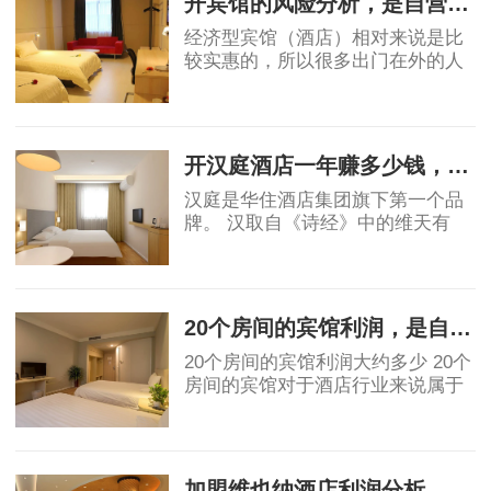
开宾馆的风险分析，是自营还是加盟？
经济型宾馆（酒店）相对来说是比
较实惠的，所以很多出门在外的人
都会优先选择宾馆，宾馆市场的茁
壮成长也让很多投资者看到了其中
2019-06-03
的稳定的收益和广阔前景，但是对
于投资者角度
开汉庭酒店一年赚多少钱，实例分析！
汉庭是华住酒店集团旗下第一个品
牌。 汉取自《诗经》中的维天有
汉，原指银河、宇宙，也有着对汉
唐盛世的骄傲。庭就是庭院，给人
2019-06-03
安静美好的联想。汉庭的标志源于
东汉青铜器马踏
20个房间的宾馆利润，是自营好还是加盟好！
20个房间的宾馆利润大约多少 20个
房间的宾馆对于酒店行业来说属于
民宿或小规模酒店。具体利润要看
地段和入住率有关。假如是位于一
2019-07-05
线城市可以做一些主题类精品酒
店，费用利润及
加盟维也纳酒店利润分析，不到3年就回报？