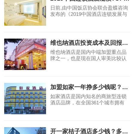
日前,由中国饭店协会联合盈蝶咨询
发布的《2019中国酒店连锁发展与
投资报告》,会上发布了2019中国连
锁酒店品牌规模TOP30排行榜,其中
2019-07-04
全季位列10,都市花园排名紧随亚朵
其后,位列16,包括
维也纳酒店投资成本及回报周期，一线、二线、三线城市实例测算！
维也纳酒店是国内中端加盟重点品
牌之一，也是现在国人审美比较认
可的酒店品牌。很多拥有一定经济
实力的人都会选择开一家维也纳酒
2019-07-08
店来增加自己的资产配置。现在网
上包括了官网
加盟如家一年挣多少钱呢？总投入大概多少呢？干货实例测算！
如家酒店是国内知名的商旅型连锁
酒店品牌，在全国361个城市拥有
2300余家酒店，自创建以来始终满
足大众多元化的住宿需求和引领未
2019-07-10
来趋势，为宾客提供工作与旅途中
温馨舒适的家。如
开一家桔子酒店多少钱？多久回本？干货测算！