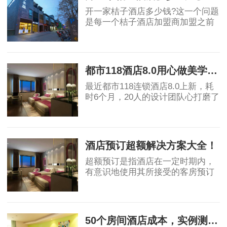
开一家桔子酒店多少钱?这一个问题
是每一个桔子酒店加盟商加盟之前
最大的疑问，因此我们今天就来做
一次桔子水晶酒店的投资测算，为
2019-07-15
什么是桔子水晶酒店而不是桔子酒
店或者是桔子
都市118酒店8.0用心做美学酒店 北欧风掀起酒店加盟风潮
最近都市118连锁酒店8.0上新，耗
时6个月，20人的设计团队心打磨了
多个版本，初心是让消费者即使远
行，也能找到家的味道。 高颜值北
2019-07-17
欧风 高品质舒适好眠 都市118酒店
8.0新品是在历代
酒店预订超额解决方案大全！
超额预订是指酒店在一定时期内，
有意识地使用其所接受的客房预订
数超过其客房接待能力的一种预订
现象，其目的是充分利用酒店客
2019-07-26
房，提高开房率。 超额预订及其处
理 超额预订应
50个房间酒店成本，实例测算！