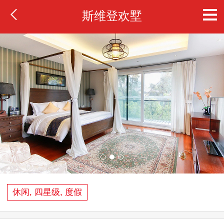
斯维登欢墅
休闲, 四星级, 度假