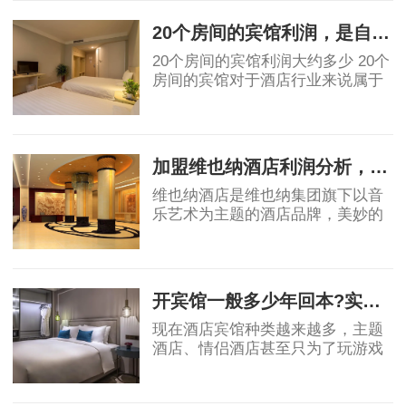
安静美好的联想。汉庭的标志源于
东汉青铜器马踏
20个房间的宾馆利润，是自营好还是加盟好！
20个房间的宾馆利润大约多少 20个
房间的宾馆对于酒店行业来说属于
民宿或小规模酒店。具体利润要看
地段和入住率有关。假如是位于一
2019-07-05
线城市可以做一些主题类精品酒
店，费用利润及
加盟维也纳酒店利润分析，不到3年就回报？
维也纳酒店是维也纳集团旗下以音
乐艺术为主题的酒店品牌，美妙的
音乐全天弥漫在酒店上下，精心打
造巴洛克风情，金色维也纳大厅、
2019-06-18
欧式门楼及罗马柱、惟妙惟肖的喷
泉雕塑、金碧
开宾馆一般多少年回本?实例测算绝对干货
现在酒店宾馆种类越来越多，主题
酒店、情侣酒店甚至只为了玩游戏
的电竞酒店各种各样，利润和成本
不一。那么我们就按照现在传统形
2019-07-04
式的宾馆来做利润测算吧!传统酒店