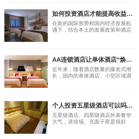
消费群体不断扩大，为中端酒店发
展提供了充足的客源。
如何投资酒店才能提高收益回报
在新的国际形势和国内经济发展机
遇下，结合本土的发展政策和酒店
业自身的属性，国内酒店投资的策
略、盈利模式和营运模式等还需要
2019-04-17
不断总结创新，从而确保未来酒店
投资能够获得
AA连锁酒店让单体酒店“焕发新生”
近年来，随着酒店数量的爆发式增
长，国内的单体酒店、小型区域酒
店集团的市场影响力不断被削弱，
不少单体酒店面临生存危机。传统
2019-04-18
单体酒店亟需连锁化、品牌化，在
原有基础上做
个人投资五星级酒店可以吗？高端酒店不赚钱，为什么开发商喜欢做
五星级酒店、四星级酒店外表奢华
大气，讲排场、充面子那是很好
的，个人开星级酒店，我都是拒绝
的，因为酒店越高档，大概率上越
2019-05-06