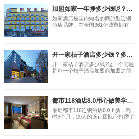
上包括了官网
加盟如家一年挣多少钱呢？总投入大概多少呢？干货实例测算！
如家酒店是国内知名的商旅型连锁
酒店品牌，在全国361个城市拥有
2300余家酒店，自创建以来始终满
足大众多元化的住宿需求和引领未
2019-07-10
来趋势，为宾客提供工作与旅途中
温馨舒适的家。如
开一家桔子酒店多少钱？多久回本？干货测算！
开一家桔子酒店多少钱?这一个问题
是每一个桔子酒店加盟商加盟之前
最大的疑问，因此我们今天就来做
一次桔子水晶酒店的投资测算，为
2019-07-15
什么是桔子水晶酒店而不是桔子酒
店或者是桔子
都市118酒店8.0用心做美学酒店 北欧风掀起酒店加盟风潮
最近都市118连锁酒店8.0上新，耗
时6个月，20人的设计团队心打磨了
多个版本，初心是让消费者即使远
行，也能找到家的味道。 高颜值北
2019-07-17
欧风 高品质舒适好眠 都市118酒店