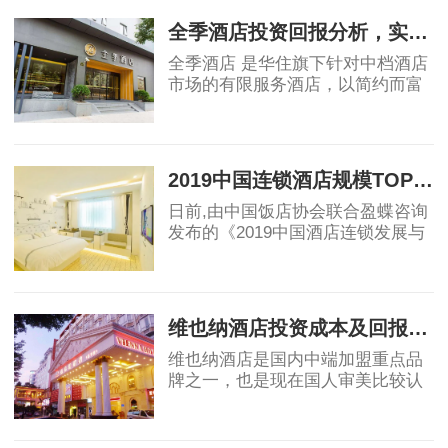
大概分为经济
全季酒店投资回报分析，实例测算！
全季酒店 是华住旗下针对中档酒店
市场的有限服务酒店，以简约而富
有品质的设计风格，深受客户喜爱
的酒店设施，恰到好处的优质服
2019-07-04
务，致力于为智慧、练达的精英型
商旅客人提供优
2019中国连锁酒店规模TOP30 亚朵位列15都市花园升至16
日前,由中国饭店协会联合盈蝶咨询
发布的《2019中国酒店连锁发展与
投资报告》,会上发布了2019中国连
锁酒店品牌规模TOP30排行榜,其中
2019-07-04
全季位列10,都市花园排名紧随亚朵
其后,位列16,包括
维也纳酒店投资成本及回报周期，一线、二线、三线城市实例测算！
维也纳酒店是国内中端加盟重点品
牌之一，也是现在国人审美比较认
可的酒店品牌。很多拥有一定经济
实力的人都会选择开一家维也纳酒
2019-07-08
店来增加自己的资产配置。现在网