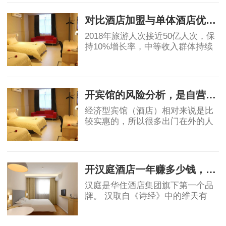
不赚钱。真要是高星级酒店都不赚
钱，那为什么还
对比酒店加盟与单体酒店优劣势
2018年旅游人次接近50亿人次，保
持10%增长率，中等收入群体持续
保持11%的增长，高于GDP增速，
消费能力显著提升。然而酒店业增
2019-05-07
速明星滞后，中国目前中端酒店在
整个酒店市场占比为
开宾馆的风险分析，是自营还是加盟？
经济型宾馆（酒店）相对来说是比
较实惠的，所以很多出门在外的人
都会优先选择宾馆，宾馆市场的茁
壮成长也让很多投资者看到了其中
2019-06-03
的稳定的收益和广阔前景，但是对
于投资者角度
开汉庭酒店一年赚多少钱，实例分析！
汉庭是华住酒店集团旗下第一个品
牌。 汉取自《诗经》中的维天有
汉，原指银河、宇宙，也有着对汉
唐盛世的骄傲。庭就是庭院，给人
2019-06-03