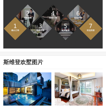
斯维登欢墅图片