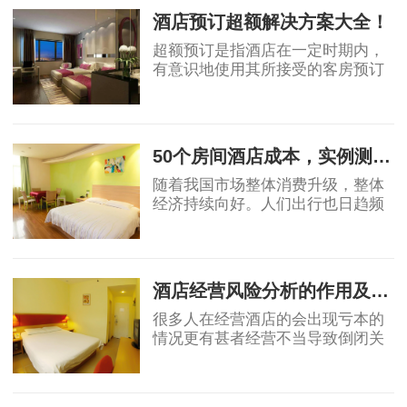
8.0新品是在历代
酒店预订超额解决方案大全！
超额预订是指酒店在一定时期内，
有意识地使用其所接受的客房预订
数超过其客房接待能力的一种预订
现象，其目的是充分利用酒店客
2019-07-26
房，提高开房率。 超额预订及其处
理 超额预订应
50个房间酒店成本，实例测算！
随着我国市场整体消费升级，整体
经济持续向好。人们出行也日趋频
繁，酒店行业近年来有着不错的发
展势头。许多人开始投资酒店行
2019-07-29
业，也赚了不少钱。不过也有很多
人盲目跟风在不
酒店经营风险分析的作用及方法
很多人在经营酒店的会出现亏本的
情况更有甚者经营不当导致倒闭关
门。使得自己遭受巨大的损失。对
于一个酒店来说，最害怕的事情是
2019-07-30
发生事故突然增加的巨大支出，甚