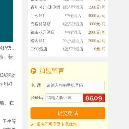
青年·都市迷你酒
经济型酒店
1500元/间
店
兰欧酒店
中端酒店
4000元/间
尚客优酒店
经济型酒店
1000元/间
都市花园酒店
中端酒店
2000元/间
橙客酒店
经济型酒店
2000元/间
展趋势，
OYO酒店
经济型酒店
0元/间
验，获
加盟留言
算法驱动
享用好
电 话
验证码
经验。在
、卫生等
报名即可享受专属优惠！