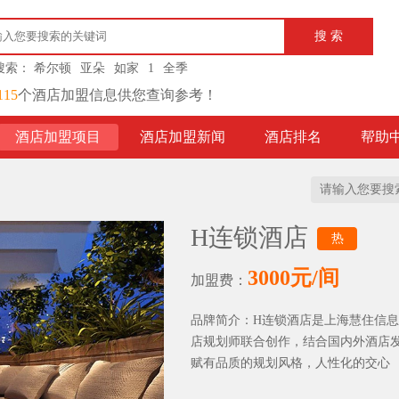
搜索：
希尔顿
亚朵
如家
1
全季
115
个酒店加盟信息供您查询参考！
酒店加盟项目
酒店加盟新闻
酒店排名
帮助
H连锁酒店
热
3000元/间
加盟费：
品牌简介：H连锁酒店是上海慧住信
店规划师联合创作，结合国内外酒店
赋有品质的规划风格，人性化的交心