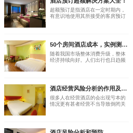
酒店预订超额解决方案大全！
超额预订是指酒店在一定时期内，
有意识地使用其所接受的客房预订
数超过其客房接待能力的一种预订
现象，其目的是充分利用酒店客
2019-07-26
房，提高开房率。 超额预订及其处
理 超额预订应
50个房间酒店成本，实例测算！
随着我国市场整体消费升级，整体
经济持续向好。人们出行也日趋频
繁，酒店行业近年来有着不错的发
展势头。许多人开始投资酒店行
2019-07-29
业，也赚了不少钱。不过也有很多
人盲目跟风在不
酒店经营风险分析的作用及方法
很多人在经营酒店的会出现亏本的
情况更有甚者经营不当导致倒闭关
门。使得自己遭受巨大的损失。对
于一个酒店来说，最害怕的事情是
2019-07-30
发生事故突然增加的巨大支出，甚
至导致营业中
酒店风险分析和预防