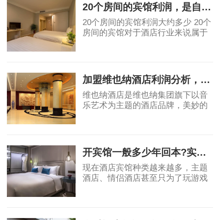
东汉青铜器马踏
20个房间的宾馆利润，是自营好还是加盟好！
20个房间的宾馆利润大约多少 20个
房间的宾馆对于酒店行业来说属于
民宿或小规模酒店。具体利润要看
地段和入住率有关。假如是位于一
2019-07-05
线城市可以做一些主题类精品酒
店，费用利润及
加盟维也纳酒店利润分析，不到3年就回报？
维也纳酒店是维也纳集团旗下以音
乐艺术为主题的酒店品牌，美妙的
音乐全天弥漫在酒店上下，精心打
造巴洛克风情，金色维也纳大厅、
2019-06-18
欧式门楼及罗马柱、惟妙惟肖的喷
泉雕塑、金碧
开宾馆一般多少年回本?实例测算绝对干货
现在酒店宾馆种类越来越多，主题
酒店、情侣酒店甚至只为了玩游戏
的电竞酒店各种各样，利润和成本
不一。那么我们就按照现在传统形
2019-07-04
式的宾馆来做利润测算吧!传统酒店
大概分为经济