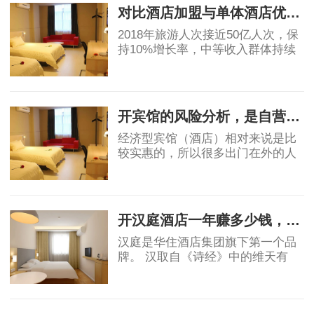
钱，那为什么还
对比酒店加盟与单体酒店优劣势
2018年旅游人次接近50亿人次，保
持10%增长率，中等收入群体持续
保持11%的增长，高于GDP增速，
消费能力显著提升。然而酒店业增
2019-05-07
速明星滞后，中国目前中端酒店在
整个酒店市场占比为
开宾馆的风险分析，是自营还是加盟？
经济型宾馆（酒店）相对来说是比
较实惠的，所以很多出门在外的人
都会优先选择宾馆，宾馆市场的茁
壮成长也让很多投资者看到了其中
2019-06-03
的稳定的收益和广阔前景，但是对
于投资者角度
开汉庭酒店一年赚多少钱，实例分析！
汉庭是华住酒店集团旗下第一个品
牌。 汉取自《诗经》中的维天有
汉，原指银河、宇宙，也有着对汉
唐盛世的骄傲。庭就是庭院，给人
2019-06-03
安静美好的联想。汉庭的标志源于