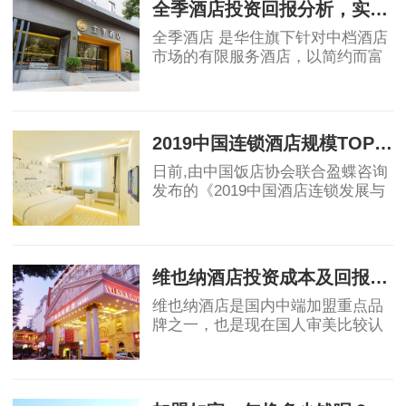
全季酒店投资回报分析，实例测算！
全季酒店 是华住旗下针对中档酒店
市场的有限服务酒店，以简约而富
有品质的设计风格，深受客户喜爱
的酒店设施，恰到好处的优质服
2019-07-04
务，致力于为智慧、练达的精英型
商旅客人提供优
2019中国连锁酒店规模TOP30 亚朵位列15都市花园升至16
日前,由中国饭店协会联合盈蝶咨询
发布的《2019中国酒店连锁发展与
投资报告》,会上发布了2019中国连
锁酒店品牌规模TOP30排行榜,其中
2019-07-04
全季位列10,都市花园排名紧随亚朵
其后,位列16,包括
维也纳酒店投资成本及回报周期，一线、二线、三线城市实例测算！
维也纳酒店是国内中端加盟重点品
牌之一，也是现在国人审美比较认
可的酒店品牌。很多拥有一定经济
实力的人都会选择开一家维也纳酒
2019-07-08
店来增加自己的资产配置。现在网
上包括了官网