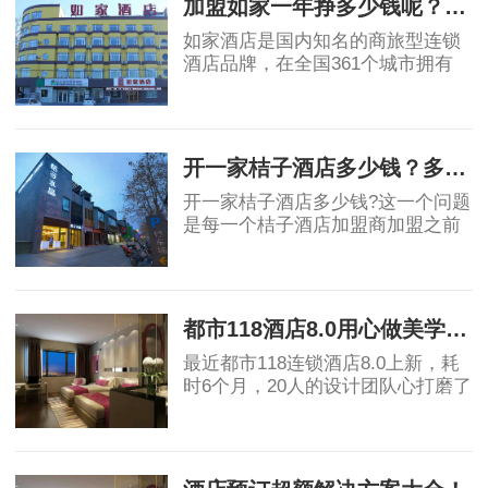
加盟如家一年挣多少钱呢？总投入大概多少呢？干货实例测算！
如家酒店是国内知名的商旅型连锁
酒店品牌，在全国361个城市拥有
2300余家酒店，自创建以来始终满
足大众多元化的住宿需求和引领未
2019-07-10
来趋势，为宾客提供工作与旅途中
温馨舒适的家。如
开一家桔子酒店多少钱？多久回本？干货测算！
开一家桔子酒店多少钱?这一个问题
是每一个桔子酒店加盟商加盟之前
最大的疑问，因此我们今天就来做
一次桔子水晶酒店的投资测算，为
2019-07-15
什么是桔子水晶酒店而不是桔子酒
店或者是桔子
都市118酒店8.0用心做美学酒店 北欧风掀起酒店加盟风潮
最近都市118连锁酒店8.0上新，耗
时6个月，20人的设计团队心打磨了
多个版本，初心是让消费者即使远
行，也能找到家的味道。 高颜值北
2019-07-17
欧风 高品质舒适好眠 都市118酒店
8.0新品是在历代