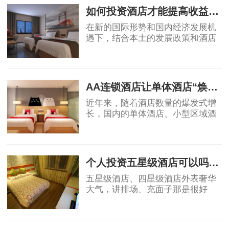
展提供了充足的客源。
如何投资酒店才能提高收益回报
在新的国际形势和国内经济发展机
遇下，结合本土的发展政策和酒店
业自身的属性，国内酒店投资的策
略、盈利模式和营运模式等还需要
2019-04-17
不断总结创新，从而确保未来酒店
投资能够获得
AA连锁酒店让单体酒店“焕发新生”
近年来，随着酒店数量的爆发式增
长，国内的单体酒店、小型区域酒
店集团的市场影响力不断被削弱，
不少单体酒店面临生存危机。传统
2019-04-18
单体酒店亟需连锁化、品牌化，在
原有基础上做
个人投资五星级酒店可以吗？高端酒店不赚钱，为什么开发商喜欢做
五星级酒店、四星级酒店外表奢华
大气，讲排场、充面子那是很好
的，个人开星级酒店，我都是拒绝
的，因为酒店越高档，大概率上越
2019-05-06
不赚钱。真要是高星级酒店都不赚