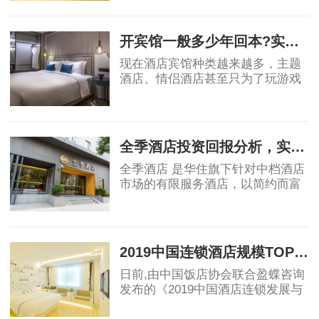
造巴洛克风情，金色维也纳大厅、
2019-06-18
欧式门楼及罗马柱、惟妙惟肖的喷
泉雕塑、金碧
开宾馆一般多少年回本?实例测算绝对干货
现在酒店宾馆种类越来越多，主题
酒店、情侣酒店甚至只为了玩游戏
的电竞酒店各种各样，利润和成本
不一。那么我们就按照现在传统形
2019-07-04
式的宾馆来做利润测算吧!传统酒店
大概分为经济
全季酒店投资回报分析，实例测算！
全季酒店 是华住旗下针对中档酒店
市场的有限服务酒店，以简约而富
有品质的设计风格，深受客户喜爱
的酒店设施，恰到好处的优质服
2019-07-04
务，致力于为智慧、练达的精英型
商旅客人提供优
2019中国连锁酒店规模TOP30 亚朵位列15都市花园升至16
日前,由中国饭店协会联合盈蝶咨询
发布的《2019中国酒店连锁发展与
投资报告》,会上发布了2019中国连