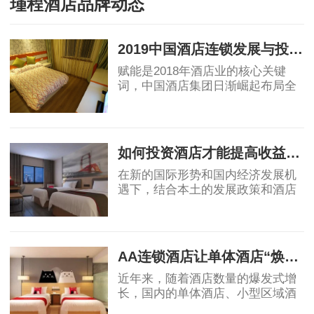
瑾程酒店品牌动态
2019中国酒店连锁发展与投资报告：中国酒店集团规模50强排名！
赋能是2018年酒店业的核心关键
词，中国酒店集团日渐崛起布局全
球酒店业，OTA纷纷自创酒店品
牌，助力行业创新变革，中端酒店
2019-04-12
消费群体不断扩大，为中端酒店发
展提供了充足的客源。
如何投资酒店才能提高收益回报
在新的国际形势和国内经济发展机
遇下，结合本土的发展政策和酒店
业自身的属性，国内酒店投资的策
略、盈利模式和营运模式等还需要
2019-04-17
不断总结创新，从而确保未来酒店
投资能够获得
AA连锁酒店让单体酒店“焕发新生”
近年来，随着酒店数量的爆发式增
长，国内的单体酒店、小型区域酒
店集团的市场影响力不断被削弱，