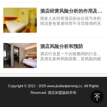
2019-07-29
业，也赚了不少钱。不过也有很多
人盲目跟风在不
酒店经营风险分析的作用及方法
很多人在经营酒店的会出现亏本的
情况更有甚者经营不当导致倒闭关
门。使得自己遭受巨大的损失。对
于一个酒店来说，最害怕的事情是
2019-07-30
发生事故突然增加的巨大支出，甚
至导致营业中
酒店风险分析和预防
酒店行业是一个比较脆弱的行业，
其潜在多种风险因素，其风险的能
力也是较差的。下面小编就带大家
来看看酒店行业主要有哪些风险。
2019-07-30
一、火灾 火灾是酒店的常发的事故
灾害，它给
Copyright © 2012 - 2025 www.jiudianjiameng.cc. All Rights
Reserved. 酒店加盟版权所有