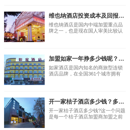
锁酒店品牌规模TOP30排行榜,其中
2019-07-04
全季位列10,都市花园排名紧随亚朵
其后,位列16,包括
维也纳酒店投资成本及回报周期，一线、二线、三线城市实例测算！
维也纳酒店是国内中端加盟重点品
牌之一，也是现在国人审美比较认
可的酒店品牌。很多拥有一定经济
实力的人都会选择开一家维也纳酒
2019-07-08
店来增加自己的资产配置。现在网
上包括了官网
加盟如家一年挣多少钱呢？总投入大概多少呢？干货实例测算！
如家酒店是国内知名的商旅型连锁
酒店品牌，在全国361个城市拥有
2300余家酒店，自创建以来始终满
足大众多元化的住宿需求和引领未
2019-07-10
来趋势，为宾客提供工作与旅途中
温馨舒适的家。如
开一家桔子酒店多少钱？多久回本？干货测算！
开一家桔子酒店多少钱?这一个问题
是每一个桔子酒店加盟商加盟之前
最大的疑问，因此我们今天就来做
一次桔子水晶酒店的投资测算，为