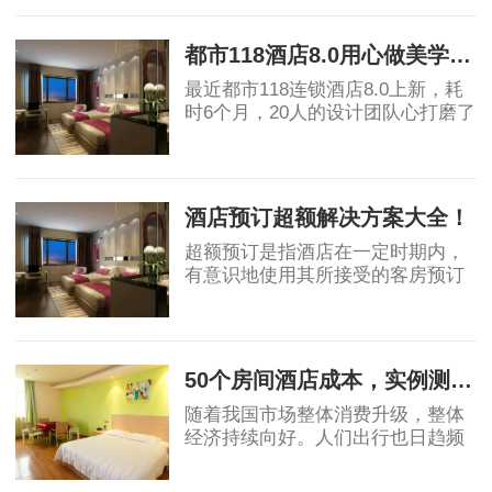
2019-07-15
什么是桔子水晶酒店而不是桔子酒
店或者是桔子
都市118酒店8.0用心做美学酒店 北欧风掀起酒店加盟风潮
最近都市118连锁酒店8.0上新，耗
时6个月，20人的设计团队心打磨了
多个版本，初心是让消费者即使远
行，也能找到家的味道。 高颜值北
2019-07-17
欧风 高品质舒适好眠 都市118酒店
8.0新品是在历代
酒店预订超额解决方案大全！
超额预订是指酒店在一定时期内，
有意识地使用其所接受的客房预订
数超过其客房接待能力的一种预订
现象，其目的是充分利用酒店客
2019-07-26
房，提高开房率。 超额预订及其处
理 超额预订应
50个房间酒店成本，实例测算！
随着我国市场整体消费升级，整体
经济持续向好。人们出行也日趋频
繁，酒店行业近年来有着不错的发
展势头。许多人开始投资酒店行