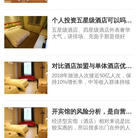
不少单体酒店面临生存危机。传统
2019-04-18
单体酒店亟需连锁化、品牌化，在
原有基础上做
个人投资五星级酒店可以吗？高端酒店不赚钱，为什么开发商喜欢做
五星级酒店、四星级酒店外表奢华
大气，讲排场、充面子那是很好
的，个人开星级酒店，我都是拒绝
的，因为酒店越高档，大概率上越
2019-05-06
不赚钱。真要是高星级酒店都不赚
钱，那为什么还
对比酒店加盟与单体酒店优劣势
2018年旅游人次接近50亿人次，保
持10%增长率，中等收入群体持续
保持11%的增长，高于GDP增速，
消费能力显著提升。然而酒店业增
2019-05-07
速明星滞后，中国目前中端酒店在
整个酒店市场占比为
开宾馆的风险分析，是自营还是加盟？
经济型宾馆（酒店）相对来说是比
较实惠的，所以很多出门在外的人
都会优先选择宾馆，宾馆市场的茁