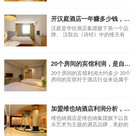
壮成长也让很多投资者看到了其中
2019-06-03
的稳定的收益和广阔前景，但是对
于投资者角度
开汉庭酒店一年赚多少钱，实例分析！
汉庭是华住酒店集团旗下第一个品
牌。 汉取自《诗经》中的维天有
汉，原指银河、宇宙，也有着对汉
唐盛世的骄傲。庭就是庭院，给人
2019-06-03
安静美好的联想。汉庭的标志源于
东汉青铜器马踏
20个房间的宾馆利润，是自营好还是加盟好！
20个房间的宾馆利润大约多少 20个
房间的宾馆对于酒店行业来说属于
民宿或小规模酒店。具体利润要看
地段和入住率有关。假如是位于一
2019-07-05
线城市可以做一些主题类精品酒
店，费用利润及
加盟维也纳酒店利润分析，不到3年就回报？
维也纳酒店是维也纳集团旗下以音
乐艺术为主题的酒店品牌，美妙的
音乐全天弥漫在酒店上下，精心打