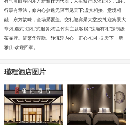
有气度眼界的东方新雅仕为代表，人生修行以求正心，知礼
行事有章法，修内心参透无限而见天下;虚实相接、意境相
融，东方韵味，全场景覆盖。交礼迎宾景大堂;交礼迎宾景大
堂;礼遇式“知礼”式服务;梅兰竹菊主题客房;“这厢有礼”定制级
茶品牌。辞繁华浮躁、静沉浮内心，正心·知礼·见天下，新
雅仕-欢迎回家。
瑾程酒店图片