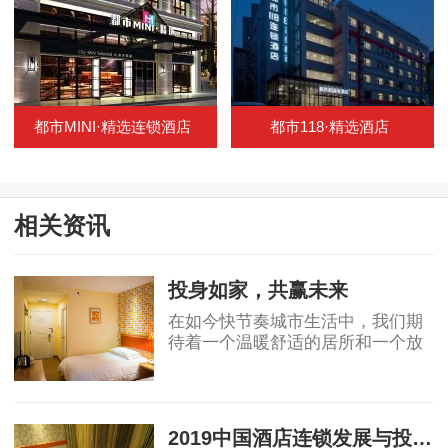
都市MINI·精选连锁酒店
都市118·精选酒店
相关资讯
投身如家，共赢未来
在如今快节奏城市生活中，我们期
待着一个温暖舒适的居所和一个放
松空间。如家酒店以其高质量服务
和好的环境，已成为无数游客和成
2024-03-09
功人士的挑选。作为一名风险投资
者，或许你也想过
2019中国酒店连锁发展与投资报告：中国酒店集团规模50强排名！