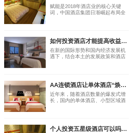
赋能是2018年酒店业的核心关键
词，中国酒店集团日渐崛起布局全
球酒店业，OTA纷纷自创酒店品
牌，助力行业创新变革，中端酒店
2019-04-12
消费群体不断扩大，为中端酒店发
展提供了充足的客源。
如何投资酒店才能提高收益回报
在新的国际形势和国内经济发展机
遇下，结合本土的发展政策和酒店
业自身的属性，国内酒店投资的策
略、盈利模式和营运模式等还需要
2019-04-17
不断总结创新，从而确保未来酒店
投资能够获得
AA连锁酒店让单体酒店“焕发新生”
近年来，随着酒店数量的爆发式增
长，国内的单体酒店、小型区域酒
店集团的市场影响力不断被削弱，
不少单体酒店面临生存危机。传统
2019-04-18
单体酒店亟需连锁化、品牌化，在
原有基础上做
个人投资五星级酒店可以吗？高端酒店不赚钱，为什么开发商喜欢做