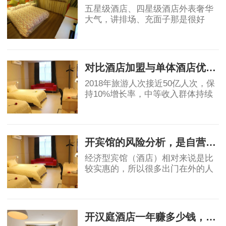
五星级酒店、四星级酒店外表奢华
大气，讲排场、充面子那是很好
的，个人开星级酒店，我都是拒绝
的，因为酒店越高档，大概率上越
2019-05-06
不赚钱。真要是高星级酒店都不赚
钱，那为什么还
对比酒店加盟与单体酒店优劣势
2018年旅游人次接近50亿人次，保
持10%增长率，中等收入群体持续
保持11%的增长，高于GDP增速，
消费能力显著提升。然而酒店业增
2019-05-07
速明星滞后，中国目前中端酒店在
整个酒店市场占比为
开宾馆的风险分析，是自营还是加盟？
经济型宾馆（酒店）相对来说是比
较实惠的，所以很多出门在外的人
都会优先选择宾馆，宾馆市场的茁
壮成长也让很多投资者看到了其中
2019-06-03
的稳定的收益和广阔前景，但是对
于投资者角度
开汉庭酒店一年赚多少钱，实例分析！