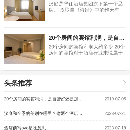
汉庭是华住酒店集团旗下第一个品
牌。 汉取自《诗经》中的维天有
汉，原指银河、宇宙，也有着对汉
唐盛世的骄傲。庭就是庭院，给人
2019-06-03
安静美好的联想。汉庭的标志源于
东汉青铜器马踏
20个房间的宾馆利润，是自营好还是加盟好！
20个房间的宾馆利润大约多少 20个
房间的宾馆对于酒店行业来说属于
民宿或小规模酒店。具体利润要看
地段和入住率有关。假如是位于一
2019-07-05
线城市可以做一些主题类精品酒
店，费用利润及
头条推荐
20个房间的宾馆利润，是自营好还是加盟好！
2019-07-05
汉庭和全季的差别在哪里？这两个酒店哪个更好一些？
2023-07-21
酒店前写oyo是啥意思
2023-07-19