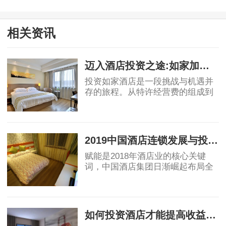
相关资讯
迈入酒店投资之途:如家加盟成本探寻
投资如家酒店是一段挑战与机遇并
存的旅程。从特许经营费的组成到
对总体投资的描述，每一个数据都
承载着我对将来的期待与思考。添
2024-03-10
加如家酒店，首先要考虑的是添加
成本。以50间客
2019中国酒店连锁发展与投资报告：中国酒店集团规模50强排名！
赋能是2018年酒店业的核心关键
词，中国酒店集团日渐崛起布局全
球酒店业，OTA纷纷自创酒店品
牌，助力行业创新变革，中端酒店
2019-04-12
消费群体不断扩大，为中端酒店发
展提供了充足的客源。
如何投资酒店才能提高收益回报