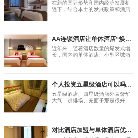
在新的国际形势和国内经济发展机
遇下，结合本土的发展政策和酒店
业自身的属性，国内酒店投资的策
略、盈利模式和营运模式等还需要
2019-04-17
不断总结创新，从而确保未来酒店
投资能够获得
AA连锁酒店让单体酒店“焕发新生”
近年来，随着酒店数量的爆发式增
长，国内的单体酒店、小型区域酒
店集团的市场影响力不断被削弱，
不少单体酒店面临生存危机。传统
2019-04-18
单体酒店亟需连锁化、品牌化，在
原有基础上做
个人投资五星级酒店可以吗？高端酒店不赚钱，为什么开发商喜欢做
五星级酒店、四星级酒店外表奢华
大气，讲排场、充面子那是很好
的，个人开星级酒店，我都是拒绝
的，因为酒店越高档，大概率上越
2019-05-06
不赚钱。真要是高星级酒店都不赚
钱，那为什么还
对比酒店加盟与单体酒店优劣势