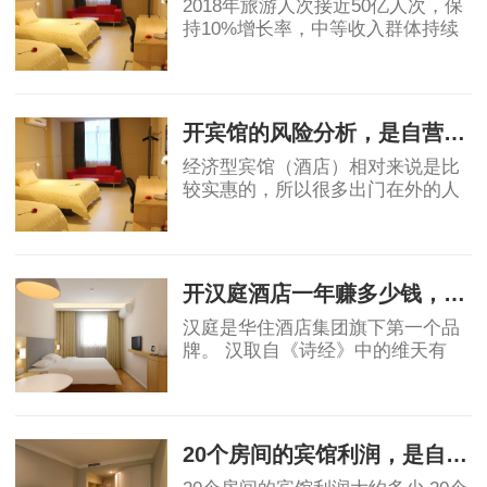
2018年旅游人次接近50亿人次，保
持10%增长率，中等收入群体持续
保持11%的增长，高于GDP增速，
消费能力显著提升。然而酒店业增
2019-05-07
速明星滞后，中国目前中端酒店在
整个酒店市场占比为
开宾馆的风险分析，是自营还是加盟？
经济型宾馆（酒店）相对来说是比
较实惠的，所以很多出门在外的人
都会优先选择宾馆，宾馆市场的茁
壮成长也让很多投资者看到了其中
2019-06-03
的稳定的收益和广阔前景，但是对
于投资者角度
开汉庭酒店一年赚多少钱，实例分析！
汉庭是华住酒店集团旗下第一个品
牌。 汉取自《诗经》中的维天有
汉，原指银河、宇宙，也有着对汉
唐盛世的骄傲。庭就是庭院，给人
2019-06-03
安静美好的联想。汉庭的标志源于
东汉青铜器马踏
20个房间的宾馆利润，是自营好还是加盟好！